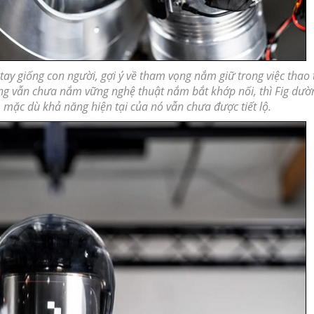
ay giống con người, gợi ý về tham vọng nắm giữ trong việc thao 
thống vẫn chưa nắm vững nghệ thuật nắm bắt khớp nối, thì Fig dườ
 mặc dù khả năng hiện tại của nó vẫn chưa được tiết lộ.