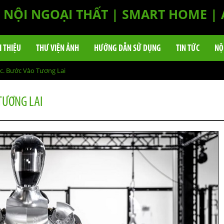
NỘI NGOẠI THẤT | SMART HOME |
I THIỆU
THƯ VIỆN ẢNH
HƯỚNG DẪN SỬ DỤNG
TIN TỨC
NỘ
c. Bước Vào Tương Lai
 TƯƠNG LAI