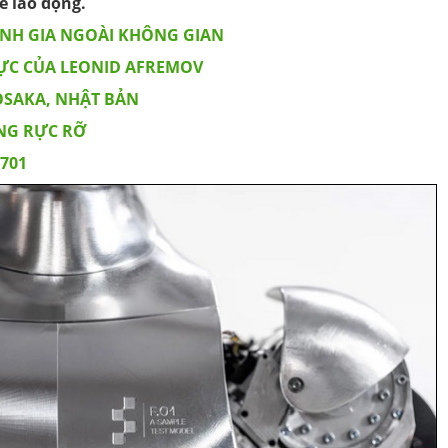
ế lao động.
ÀNH GIA NGOÀI KHÔNG GIAN
ỰC CỦA LEONID AFREMOV
OSAKA, NHẬT BẢN
ÔNG RỰC RỠ
X701