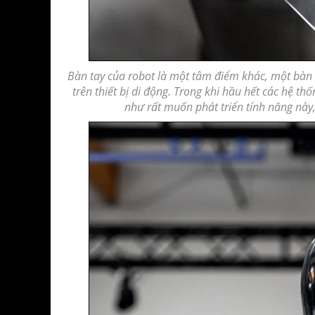
Bàn tay của robot là một tâm điểm khác, một bàn t
trên thiết bị di động. Trong khi hầu hết các hệ 
như rất muốn phát triển
tính năng
này,