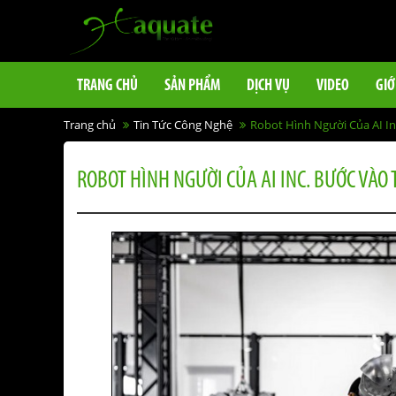
TRANG CHỦ
SẢN PHẨM
DỊCH VỤ
VIDEO
GIỚ
Trang chủ
Tin Tức Công Nghệ
Robot Hình Người Của AI In
ROBOT HÌNH NGƯỜI CỦA AI INC. BƯỚC VÀO