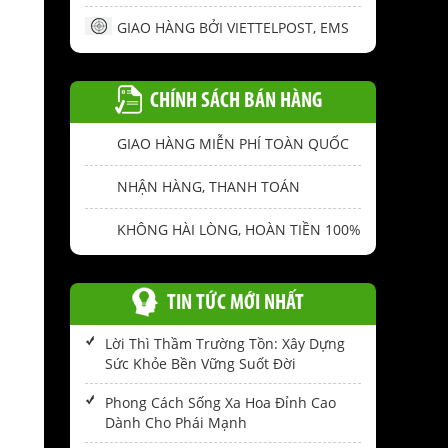
GIAO HÀNG BỞI VIETTELPOST, EMS
CHÍNH SÁCH BÁN HÀNG
GIAO HÀNG MIỄN PHÍ TOÀN QUỐC
NHẬN HÀNG, THANH TOÁN
KHÔNG HÀI LÒNG, HOÀN TIỀN 100%
TIN TỨC MỚI NHẤT
Lời Thì Thầm Trường Tồn: Xây Dựng
Sức Khỏe Bền Vững Suốt Đời
Phong Cách Sống Xa Hoa Đỉnh Cao
Dành Cho Phái Mạnh