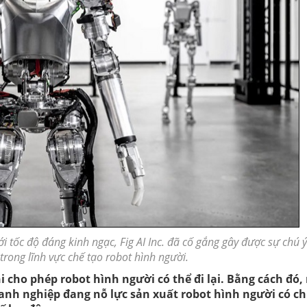
i tốc độ đáng kinh ngạc, Fig AI Inc. đã cố gắng gây được sự chú ý
trong lĩnh vực chế tạo robot hình người.
 cho phép robot hình người có thể đi lại. Bằng cách đó,
anh nghiệp đang nỗ lực sản xuất robot hình người có c