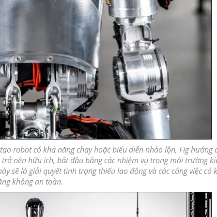
 tạo robot có khả năng chạy hoặc biểu diễn nhào lộn, Fig hướng 
 trở nên hữu ích, bắt đầu bằng các nhiệm vụ trong môi trường ki
 sẽ là giải quyết tình trạng thiếu lao động và các công việc có 
ăng không
an toàn
.