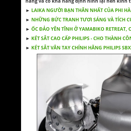
năng và có khả năng định hình lại nền kinh t
►
LAIKA NGƯỜI BẠN THÂN NHẤT CỦA PHI H
►
NHỮNG BỨC TRANH TƯƠI SÁNG VÀ TÍCH C
►
ỐC ĐẢO YÊN TĨNH Ở YAMABIKO RETREAT, 
►
KÉT SẮT CAO CẤP PHILIPS - CHO THÀNH C
►
KÉT SẮT VÂN TAY CHÍNH HÃNG PHILIPS SB