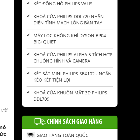
KÉT ĐỒNG HỒ PHILIPS VALIS
KHOÁ CỬA PHILIPS DDL720 NHẬN
DIỆN TĨNH MẠCH LÒNG BÀN TAY
MÁY LỌC KHÔNG KHÍ DYSON BP04
BIG+QUIET
KHOÁ CỬA PHILIPS ALPHA 5 TÍCH HỢP
CHUÔNG HÌNH VÀ CAMERA
KÉT SẮT MINI PHILIPS SBX102 - NGĂN
KÉO KÉP TIỆN LỢI
KHOÁ CỬA KHUÔN MẶT 3D PHILIPS
DDL709
 với
CHÍNH SÁCH GIAO HÀNG
 nó
hức
GIAO HÀNG TOÀN QUỐC