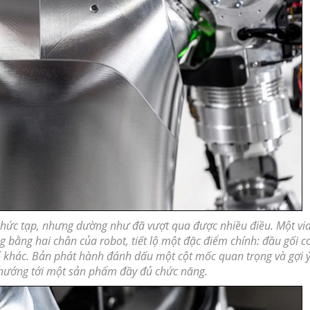
phức tạp, nhưng dường như đã vượt qua được nhiều điều. Một vi
 bằng hai chân của robot, tiết lộ một đặc điểm chính: đầu gối c
tố khác. Bản phát hành đánh dấu một cột mốc quan trọng và gợi ý
 hướng tới một
sản phẩm
đầy đủ chức năng.