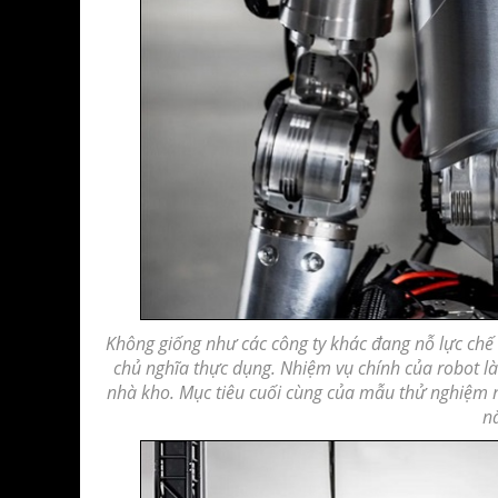
Không giống như các công ty khác đang nỗ lực chế
chủ nghĩa thực dụng. Nhiệm vụ chính của robot là
nhà kho. Mục tiêu cuối cùng của mẫu thử nghiệm này
n