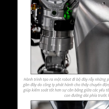
Hành trình tạo ra một robot đi bộ đầy rẫy những 
gần đây do công ty phát hành cho thấy chuyển động
giúp kiểm soát tốt hơn sự cân bằng giữa các yếu 
con đường dài phía trước