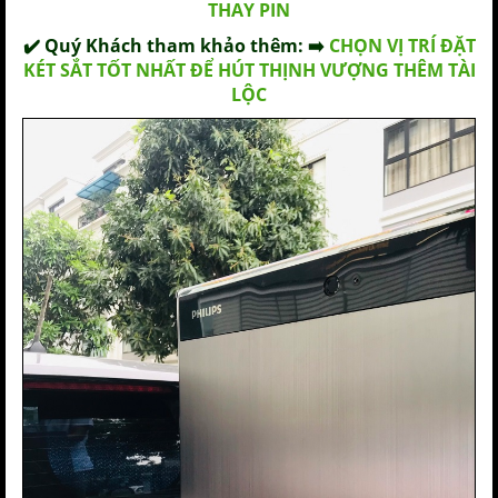
THAY PIN
✔️ Quý Khách tham khảo thêm: ➡️
CHỌN VỊ TRÍ ĐẶT
KÉT SẮT TỐT NHẤT ĐỂ HÚT THỊNH VƯỢNG THÊM TÀI
LỘC