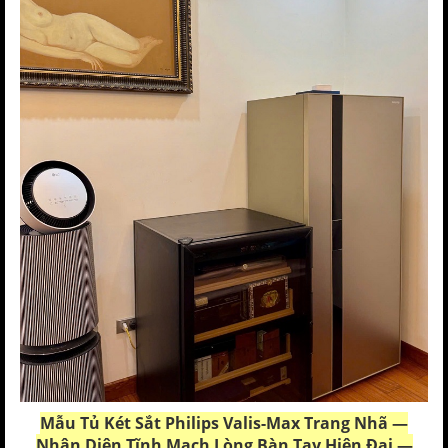
Mẫu
Tủ Két Sắt Philips Valis-Max
Trang Nhã —
Nhận Diện Tĩnh Mạch Lòng Bàn Tay Hiện Đại —