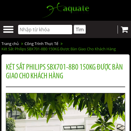
Trang chủ
Công Trình Thực Tế
Két Sắt Philips SBX701-8B0 150KG Được Bàn Giao Cho Khách Hàng
KÉT SẮT PHILIPS SBX701-8B0 150KG ĐƯỢC BÀN
GIAO CHO KHÁCH HÀNG