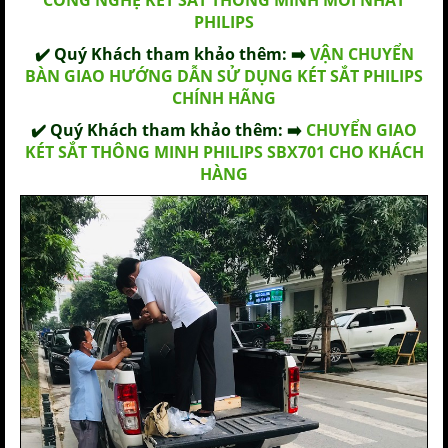
CÔNG NGHỆ KÉT SẮT THÔNG MINH MỚI NHẤT
PHILIPS
✔️ Quý Khách tham khảo thêm: ➡️
VẬN CHUYỂN
BÀN GIAO HƯỚNG DẪN SỬ DỤNG KÉT SẮT PHILIPS
CHÍNH HÃNG
✔️ Quý Khách tham khảo thêm: ➡️
CHUYỂN GIAO
KÉT SẮT THÔNG MINH PHILIPS SBX701 CHO KHÁCH
HÀNG