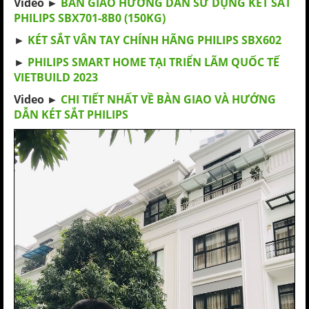
Video ►
BÀN GIAO HƯỚNG DẪN SỬ DỤNG KÉT SẮT
PHILIPS SBX701-8B0 (150KG)
►
KÉT SẮT VÂN TAY CHÍNH HÃNG PHILIPS SBX602
►
PHILIPS SMART HOME TẠI TRIỂN LÃM QUỐC TẾ
VIETBUILD 2023
Video ►
CHI TIẾT NHẤT VỀ BÀN GIAO VÀ HƯỚNG
DẪN KÉT SẮT PHILIPS