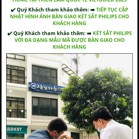
✔️ Quý Khách tham khảo thêm: ➡️
TIẾP TỤC CẬP
NHẬT HÌNH ẢNH BÀN GIAO KÉT SẮT PHILIPS CHO
KHÁCH HÀNG
✔️ Quý Khách tham khảo thêm: ➡️
KÉT SẮT PHILIPS
VỚI ĐA DẠNG MẪU MÃ ĐƯỢC BÀN GIAO CHO
KHÁCH HÀNG