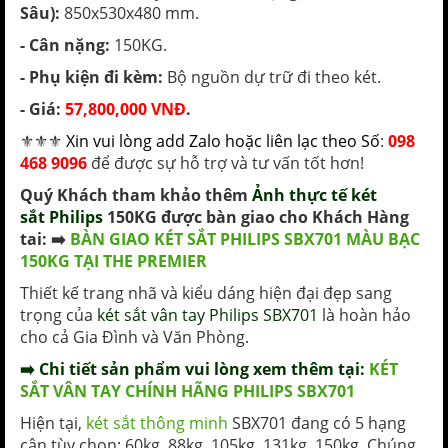
Sâu):
850x530x480 mm.
- Cân nặng:
150KG.
- Phụ kiện đi kèm:
Bộ nguồn dự trữ đi theo két.
- Giá:
57,800,000 VNĐ
.
⚜️⚜️⚜️
Xin vui lòng add Zalo hoặc liên lạc theo Số
:
098
468 9096
để được sự hỗ trợ và tư vấn tốt hơn!
Quý Khách tham khảo thêm
Ảnh thực tế két
sắt Philips
150KG được bàn giao cho Khách Hàng
tai: ➡️
BÀN GIAO KÉT SẮT PHILIPS SBX701 MÀU BẠC
150KG TẠI THE PREMIER
Thiết kế trang nhã và kiểu dáng hiện đại đẹp sang
trọng của
két sắt vân tay Philips SBX701
là hoàn hảo
cho cả Gia Đình và Văn Phòng.
➡️ Chi tiết sản phẩm vui lòng xem thêm tại:
KÉT
SẮT VÂN TAY CHÍNH HÃNG PHILIPS SBX701
Hiện tại,
két sắt thông minh
SBX701 đang có 5 hạng
cân tùy chọn: 60kg, 88kg, 105kg, 131kg, 150kg. Chúng