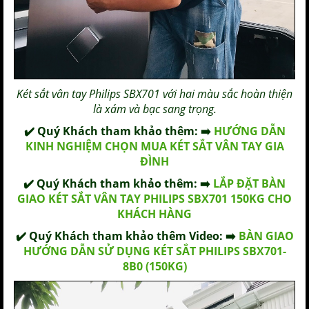
Két sắt vân tay Philips SBX701
với hai màu sắc hoàn thiện
là xám và bạc sang trọng.
✔️ Quý Khách tham khảo thêm: ➡️
HƯỚNG DẪN
KINH NGHIỆM CHỌN MUA KÉT SẮT VÂN TAY GIA
ĐÌNH
✔️ Quý Khách tham khảo thêm: ➡️
LẮP ĐẶT BÀN
GIAO KÉT SẮT VÂN TAY PHILIPS SBX701 150KG CHO
KHÁCH HÀNG
✔️ Quý Khách tham khảo thêm Video: ➡️
BÀN GIAO
HƯỚNG DẪN SỬ DỤNG KÉT SẮT PHILIPS SBX701-
8B0 (150KG)