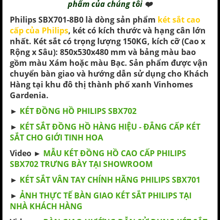
phẩm của chúng tôi
❤️
Philips SBX701-8B0 là dòng sản phẩm
két sắt cao
cấp của Philips
, két có kích thước và hạng cân lớn
nhất. Két sắt có trọng lượng 150KG, kích cỡ (Cao x
Rộng x Sâu): 850x530x480 mm và bảng màu bao
gồm màu Xám hoặc màu Bạc. Sản phẩm được vận
chuyển bàn giao và hướng dẫn sử dụng cho Khách
Hàng tại khu đô thị thành phố xanh Vinhomes
Gardenia.
►
KÉT ĐỒNG HỒ PHILIPS SBX702
►
KÉT SẮT ĐỒNG HỒ HÀNG HIỆU - ĐẲNG CẤP KÉT
SẮT CHO GIỚI TINH HOA
Video ►
MẪU KÉT ĐỒNG HỒ CAO CẤP PHILIPS
SBX702 TRƯNG BÀY TẠI SHOWROOM
►
KÉT SẮT VÂN TAY CHÍNH HÃNG PHILIPS SBX701
►
ẢNH THỰC TẾ BÀN GIAO KÉT SẮT PHILIPS TẠI
NHÀ KHÁCH HÀNG