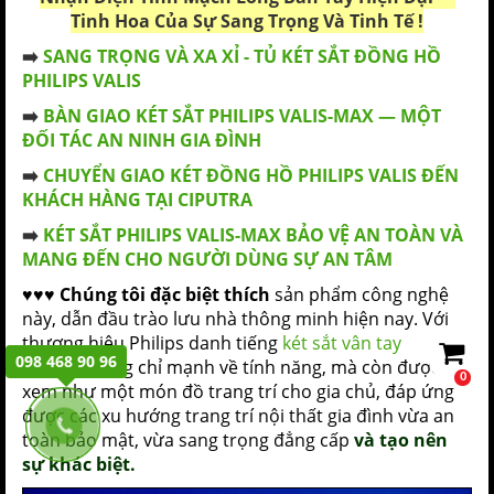
Tinh Hoa Của Sự Sang Trọng Và Tinh Tế !
➡️
SANG TRỌNG VÀ XA XỈ - TỦ KÉT SẮT ĐỒNG HỒ
PHILIPS VALIS
➡️
BÀN GIAO KÉT SẮT PHILIPS VALIS-MAX — MỘT
ĐỐI TÁC AN NINH GIA ĐÌNH
➡️
CHUYỂN GIAO KÉT ĐỒNG HỒ PHILIPS VALIS ĐẾN
KHÁCH HÀNG TẠI CIPUTRA
➡️
KÉT SẮT PHILIPS VALIS-MAX BẢO VỆ AN TOÀN VÀ
MANG ĐẾN CHO NGƯỜI DÙNG SỰ AN TÂM
♥️♥️♥️
Chúng tôi đặc biệt thích
sản phẩm công nghệ
này, dẫn đầu trào lưu nhà thông minh hiện nay. Với
thương hiệu Philips danh tiếng
két sắt vân tay
098 468 90 96
Philips
không chỉ mạnh về tính năng, mà còn được
0
xem như một món đồ trang trí cho gia chủ, đáp ứng
được các xu hướng trang trí nội thất gia đình vừa an
toàn bảo mật, vừa sang trọng đẳng cấp
và tạo nên
sự khác biệt.