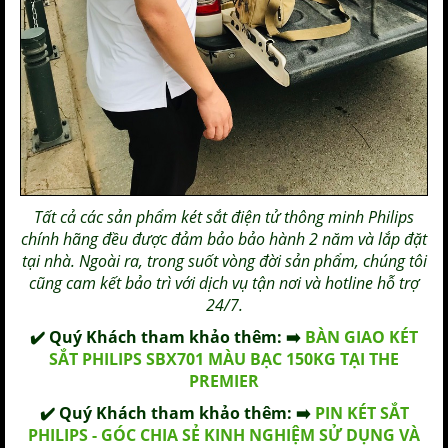
Tất cả các sản phẩm
két sắt điện tử thông minh Philips
chính hãng đều được đảm bảo bảo hành 2 năm và lắp đặt
tại nhà. Ngoài ra, trong suốt vòng đời sản phẩm, chúng tôi
cũng cam kết bảo trì với dịch vụ tận nơi và hotline hỗ trợ
24/7.
✔️ Quý Khách tham khảo thêm: ➡️
BÀN GIAO KÉT
SẮT PHILIPS SBX701 MÀU BẠC 150KG TẠI THE
PREMIER
✔️ Quý Khách tham khảo thêm: ➡️
PIN KÉT SẮT
PHILIPS - GÓC CHIA SẺ KINH NGHIỆM SỬ DỤNG VÀ