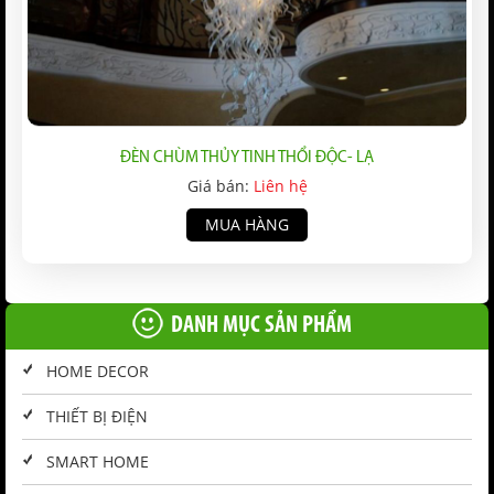
ĐÈN CHÙM THỦY TINH THỔI ĐỘC- LẠ
Giá bán:
Liên hệ
MUA HÀNG
DANH MỤC SẢN PHẨM
HOME DECOR
THIẾT BỊ ĐIỆN
SMART HOME