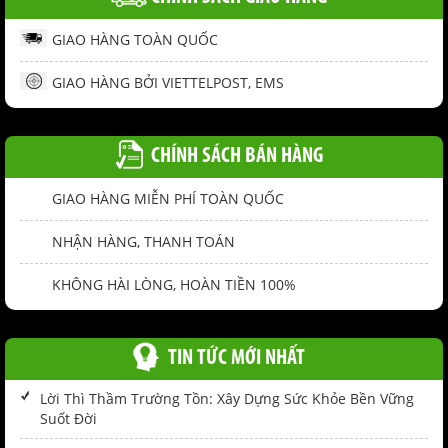
GIAO HÀNG TOÀN QUỐC
GIAO HÀNG BỞI VIETTELPOST, EMS
CHÍNH SÁCH BÁN HÀNG
GIAO HÀNG MIỄN PHÍ TOÀN QUỐC
NHẬN HÀNG, THANH TOÁN
KHÔNG HÀI LÒNG, HOÀN TIỀN 100%
TIN TỨC MỚI NHẤT
Lời Thì Thầm Trường Tồn: Xây Dựng Sức Khỏe Bền Vững
Suốt Đời