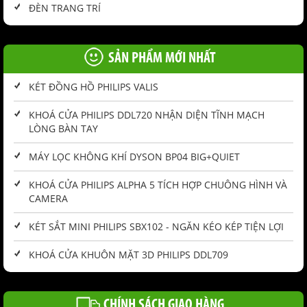
ĐÈN TRANG TRÍ
SẢN PHẨM MỚI NHẤT
KÉT ĐỒNG HỒ PHILIPS VALIS
KHOÁ CỬA PHILIPS DDL720 NHẬN DIỆN TĨNH MẠCH
LÒNG BÀN TAY
MÁY LỌC KHÔNG KHÍ DYSON BP04 BIG+QUIET
KHOÁ CỬA PHILIPS ALPHA 5 TÍCH HỢP CHUÔNG HÌNH VÀ
CAMERA
KÉT SẮT MINI PHILIPS SBX102 - NGĂN KÉO KÉP TIỆN LỢI
KHOÁ CỬA KHUÔN MẶT 3D PHILIPS DDL709
CHÍNH SÁCH GIAO HÀNG