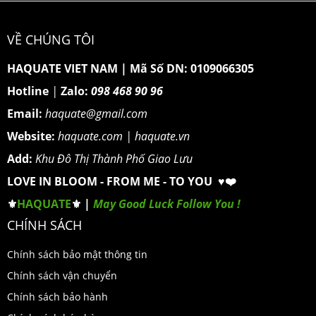
VỀ CHÚNG TÔI
HAQUATE VIET NAM
|
Mã Số DN: 0109066305
Hotline
|
Zalo:
098 468 90 96
Email:
haquate@gmail.com
Website:
haquate.com
|
haquate.vn
Add:
Khu Đô Thị Thành Phố Giao Lưu
LOVE IN BLOOM - FROM ME - TO YOU ♥️❤️
⚜️
HAQUATE
⚜️ |
May Good Luck Follow You !
CHÍNH SÁCH
Chính sách bảo mật thông tin
Chính sách vận chuyển
Chính sách bảo hành