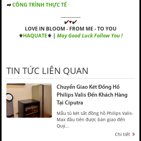
➡️
CÔNG TRÌNH THỰC TẾ
_________
✔️
♥
✔️
LOVE IN BLOOM - FROM ME - TO YOU
⚜️
HAQUATE
⚜️
|
May Good Luck Follow You !
TIN TỨC LIÊN QUAN
Chuyển Giao Két Đồng Hồ
Philips Valis Đến Khách Hàng
Tại Ciputra
Mẫu tủ két sắt đồng hồ Philips Valis-
Max đầu tiên được bàn giao đến
Quý...
Chi tiết