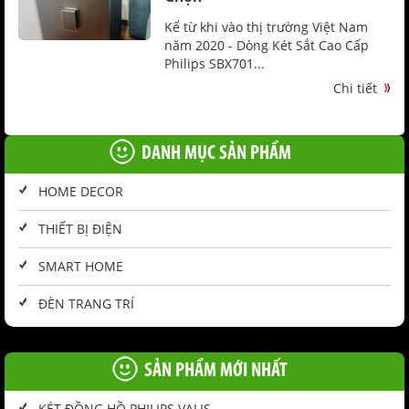
Kể từ khi vào thị trường Việt Nam
năm 2020 - Dòng Két Sắt Cao Cấp
Philips SBX701...
Chi tiết
DANH MỤC SẢN PHẨM
HOME DECOR
THIẾT BỊ ĐIỆN
SMART HOME
ĐÈN TRANG TRÍ
SẢN PHẨM MỚI NHẤT
KÉT ĐỒNG HỒ PHILIPS VALIS