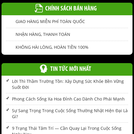
CHÍNH SÁCH BÁN HÀNG
GIAO HÀNG MIỄN PHÍ TOÀN QUỐC
NHẬN HÀNG, THANH TOÁN
KHÔNG HÀI LÒNG, HOÀN TIỀN 100%
TIN TỨC MỚI NHẤT
Lời Thì Thầm Trường Tồn: Xây Dựng Sức Khỏe Bền Vững
Suốt Đời
Phong Cách Sống Xa Hoa Đỉnh Cao Dành Cho Phái Mạnh
Sự Sang Trọng Trong Cuộc Sống Thường Nhật Hiện Đại Là
Gì?
9 Trạng Thái Tâm Trí — Cần Quay Lại Trong Cuộc Sống