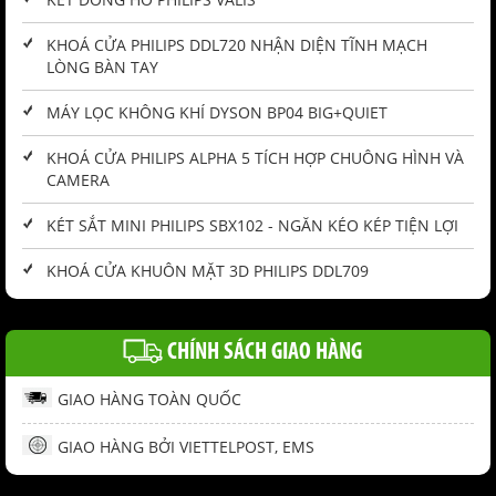
KHOÁ CỬA PHILIPS DDL720 NHẬN DIỆN TĨNH MẠCH
LÒNG BÀN TAY
MÁY LỌC KHÔNG KHÍ DYSON BP04 BIG+QUIET
KHOÁ CỬA PHILIPS ALPHA 5 TÍCH HỢP CHUÔNG HÌNH VÀ
CAMERA
KÉT SẮT MINI PHILIPS SBX102 - NGĂN KÉO KÉP TIỆN LỢI
KHOÁ CỬA KHUÔN MẶT 3D PHILIPS DDL709
CHÍNH SÁCH GIAO HÀNG
GIAO HÀNG TOÀN QUỐC
GIAO HÀNG BỞI VIETTELPOST, EMS