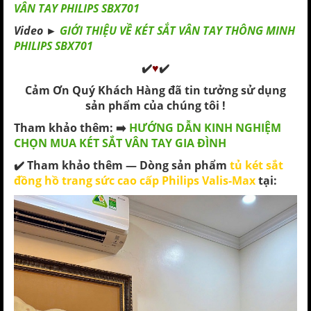
VÂN TAY PHILIPS SBX701
Video ►
GIỚI THIỆU VỀ KÉT SẮT VÂN TAY THÔNG MINH
PHILIPS SBX701
✔️
♥
✔️
Cảm Ơn Quý Khách Hàng đã tin tưởng sử dụng
sản phẩm của chúng tôi !
Tham khảo thêm: ➡️
HƯỚNG DẪN KINH NGHIỆM
CHỌN MUA KÉT SẮT VÂN TAY GIA ĐÌNH
✔️ Tham khảo thêm — Dòng
sản phẩm
tủ két sắt
đồng hồ trang sức cao cấp Philips Valis-Max
tại: