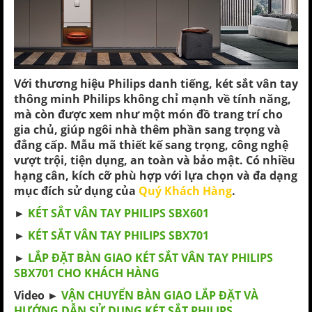
Với thương hiệu Philips danh tiếng,
két sắt vân tay
thông minh Philips
không chỉ mạnh về tính năng,
mà còn được xem như một món đồ trang trí cho
gia chủ, giúp ngôi nhà thêm phần sang trọng và
đẳng cấp. Mẫu mã thiết kế sang trọng, công nghệ
vượt trội, tiện dụng, an toàn và bảo mật. Có nhiều
hạng cân, kích cỡ phù hợp với lựa chọn và đa dạng
mục đích sử dụng của
Quý Khách Hàng
.
►
KÉT SẮT VÂN TAY PHILIPS SBX601
►
KÉT SẮT VÂN TAY PHILIPS SBX701
►
LẮP ĐẶT BÀN GIAO KÉT SẮT VÂN TAY PHILIPS
SBX701 CHO KHÁCH HÀNG
Video ►
VẬN CHUYỂN BÀN GIAO LẮP ĐẶT VÀ
HƯỚNG DẪN SỬ DỤNG KÉT SẮT PHILIPS