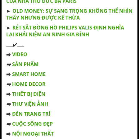
CỦA NHÀ THỜ ĐỨC BÀ PARIS
►
OLD MONEY: SỰ SANG TRỌNG KHÔNG THỂ NHÌN
THẤY NHƯNG ĐƯỢC KẾ THỪA
►
KÉT SẮT ĐỒNG HỒ PHILIPS VALIS ĐỊNH NGHĨA
LẠI KHÁI NIỆM AN NINH GIA ĐÌNH
___✔️___
➡️
VIDEO
➡️
SẢN PHẨM
➡️
SMART HOME
➡️
HOME DECOR
➡️
THIẾT BỊ ĐIỆN
➡️
THƯ VIỆN ẢNH
➡️
ĐÈN TRANG TRÍ
➡️
CUỘC SỐNG ĐẸP
➡️
NỘI NGOẠI THẤT