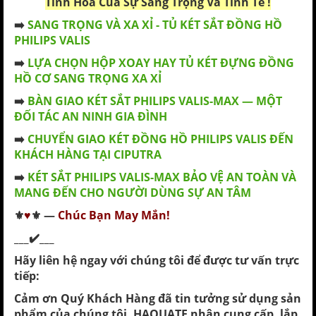
Tinh Hoa Của Sự Sang Trọng Và Tinh Tế !
➡️
SANG TRỌNG VÀ XA XỈ - TỦ KÉT SẮT ĐỒNG HỒ
PHILIPS VALIS
➡️
LỰA CHỌN HỘP XOAY HAY TỦ KÉT ĐỰNG ĐỒNG
HỒ CƠ SANG TRỌNG XA XỈ
➡️
BÀN GIAO KÉT SẮT PHILIPS VALIS-MAX — MỘT
ĐỐI TÁC AN NINH GIA ĐÌNH
➡️
CHUYỂN GIAO KÉT ĐỒNG HỒ PHILIPS VALIS ĐẾN
KHÁCH HÀNG TẠI CIPUTRA
➡️
KÉT SẮT PHILIPS VALIS-MAX BẢO VỆ AN TOÀN VÀ
MANG ĐẾN CHO NGƯỜI DÙNG SỰ AN TÂM
⚜️
♥
⚜️
—
Chúc Bạn May Mắn!
___✔️___
Hãy liên hệ ngay với chúng tôi để được tư vấn trực
tiếp:
Cảm ơn Quý Khách Hàng đã tin tưởng sử dụng sản
phẩm của chúng tôi. HAQUATE nhận cung cấp, lắp