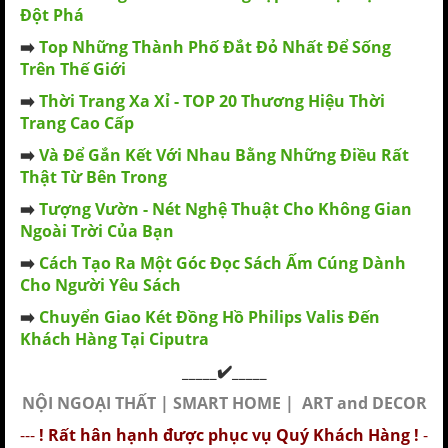
Đột Phá
➡️
Top Những Thành Phố Đắt Đỏ Nhất Để Sống
Trên Thế Giới
➡️
Thời Trang Xa Xỉ - TOP 20 Thương Hiệu Thời
Trang Cao Cấp
➡️
Và Để Gắn Kết Với Nhau Bằng Những Điều Rất
Thật Từ Bên Trong
➡️
Tượng Vườn - Nét Nghệ Thuật Cho Không Gian
Ngoài Trời Của Bạn
➡️
Cách Tạo Ra Một Góc Đọc Sách Ấm Cúng Dành
Cho Người Yêu Sách
➡️
Chuyển Giao Két Đồng Hồ Philips Valis Đến
Khách Hàng Tại Ciputra
_____✔️_____
NỘI NGOẠI THẤT | SMART HOME | ART and DECOR
---
! Rất hân hạnh được phục vụ Quý Khách Hàng !
-