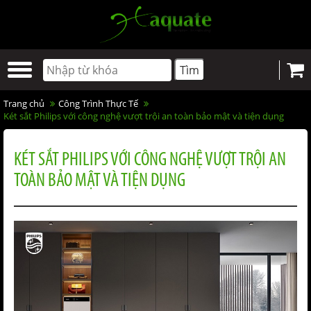
Trang chủ
Công Trình Thực Tế
Két sắt Philips với công nghệ vượt trội an toàn bảo mật và tiện dụng
KÉT SẮT PHILIPS VỚI CÔNG NGHỆ VƯỢT TRỘI AN
TOÀN BẢO MẬT VÀ TIỆN DỤNG