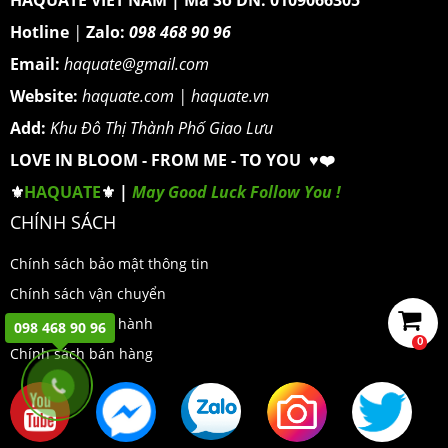
Hotline
|
Zalo:
098 468 90 96
Email:
haquate@gmail.com
Website:
haquate.com
|
haquate.vn
Add:
Khu Đô Thị Thành Phố Giao Lưu
LOVE IN BLOOM - FROM ME - TO YOU ♥️❤️
⚜️
HAQUATE
⚜️ |
May Good Luck Follow You !
CHÍNH SÁCH
Chính sách bảo mật thông tin
Chính sách vận chuyển
Chính sách bảo hành
098 468 90 96
0
Chính sách bán hàng