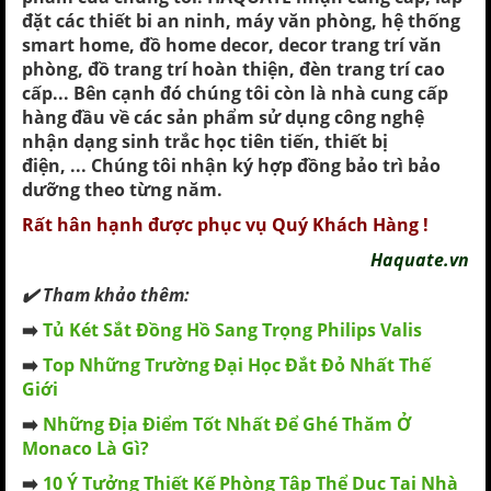
đặt các thiết bi an ninh, máy văn phòng, hệ thống
smart home, đồ home decor, decor trang trí văn
phòng, đồ trang trí hoàn thiện, đèn trang trí cao
cấp... Bên cạnh đó chúng tôi còn là nhà cung cấp
hàng đầu về các sản phẩm sử dụng công nghệ
nhận dạng sinh trắc học tiên tiến,
thiết bị
điện, ... Chúng tôi nhận ký hợp đồng bảo trì bảo
dưỡng theo từng năm.
Rất hân hạnh được phục vụ Quý Khách Hàng !
Haquate.vn
✔️ Tham khảo thêm:
➡️
Tủ Két Sắt Đồng Hồ Sang Trọng Philips Valis
➡️
Top Những Trường Đại Học Đắt Đỏ Nhất Thế
Giới
➡️
Những Địa Điểm Tốt Nhất Để Ghé Thăm Ở
Monaco Là Gì?
➡️
10 Ý Tưởng Thiết Kế Phòng Tập Thể Dục Tại Nhà