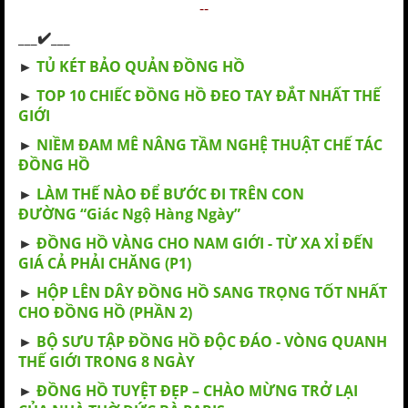
--
___✔️___
►
TỦ KÉT BẢO QUẢN ĐỒNG HỒ
►
TOP 10 CHIẾC ĐỒNG HỒ ĐEO TAY ĐẮT NHẤT THẾ
GIỚI
►
NIỀM ĐAM MÊ NÂNG TẦM NGHỆ THUẬT CHẾ TÁC
ĐỒNG HỒ
►
LÀM THẾ NÀO ĐỂ BƯỚC ĐI TRÊN CON
ĐƯỜNG “Giác Ngộ Hàng Ngày”
►
ĐỒNG HỒ VÀNG CHO NAM GIỚI - TỪ XA XỈ ĐẾN
GIÁ CẢ PHẢI CHĂNG (P1)
►
HỘP LÊN DÂY ĐỒNG HỒ SANG TRỌNG TỐT NHẤT
CHO ĐỒNG HỒ (PHẦN 2)
►
BỘ SƯU TẬP ĐỒNG HỒ ĐỘC ​ĐÁO - VÒNG QUANH
THẾ GIỚI TRONG 8 NGÀY
►
ĐỒNG HỒ TUYỆT ĐẸP – CHÀO MỪNG TRỞ LẠI