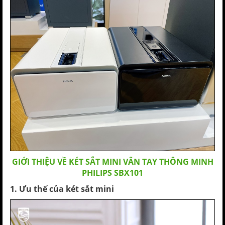
GIỚI THIỆU VỀ KÉT SẮT MINI VÂN TAY THÔNG MINH
PHILIPS SBX101
1. Ưu thế của két sắt mini