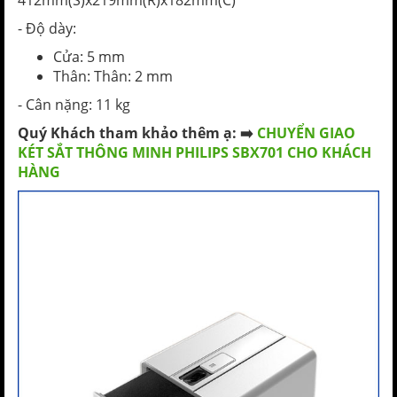
412mm(S)x219mm(R)x182mm(C)
- Độ dày:
Cửa: 5 mm
Thân: Thân: 2 mm
- Cân nặng: 11 kg
Quý Khách tham khảo thêm ạ: ➡️
CHUYỂN GIAO
KÉT SẮT THÔNG MINH PHILIPS SBX701 CHO KHÁCH
HÀNG