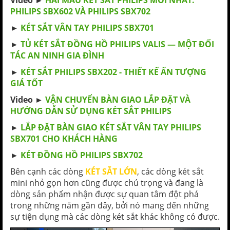
Video ►
HAI MẪU KÉT SẮT PHILIPS MỚI NHẤT:
PHILIPS SBX602 VÀ PHILIPS SBX702
►
KÉT SẮT VÂN TAY PHILIPS SBX701
►
TỦ KÉT SẮT ĐỒNG HỒ PHILIPS VALIS — MỘT ĐỐI
TÁC AN NINH GIA ĐÌNH
►
KÉT SẮT PHILIPS SBX202 - THIẾT KẾ ẤN TƯỢNG
GIÁ TỐT
Video ►
VẬN CHUYỂN BÀN GIAO LẮP ĐẶT VÀ
HƯỚNG DẪN SỬ DỤNG KÉT SẮT PHILIPS
►
LẮP ĐẶT BÀN GIAO KÉT SẮT VÂN TAY PHILIPS
SBX701 CHO KHÁCH HÀNG
►
KÉT ĐỒNG HỒ PHILIPS SBX702
Bên cạnh các dòng
KÉT SẮT LỚN
, các dòng két sắt
mini nhỏ gọn hơn cũng được chú trọng và đang là
dòng sản phẩm nhận được sự quan tâm đột phá
trong những năm gần đây, bởi nó mang đến những
sự tiện dụng mà các dòng két sắt khác không có được.