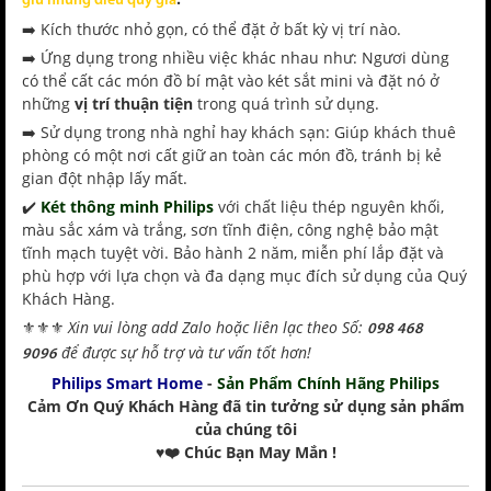
giữ những điều quý giá
➡️ Kích thước nhỏ gọn, có thể đặt ở bất kỳ vị trí nào.
➡️ Ứng dụng trong nhiều việc khác nhau như: Ngươi dùng
có thể cất các món đồ bí mật vào két sắt mini và đặt nó ở
những
vị trí thuận tiện
trong quá trình sử dụng.
➡️ Sử dụng trong nhà nghỉ hay khách sạn: Giúp khách thuê
phòng có một nơi cất giữ an toàn các món đồ, tránh bị kẻ
gian đột nhập lấy mất.
✔️
Két thông minh Philips
với chất liệu thép nguyên khối,
màu sắc xám và trắng, sơn tĩnh điện, công nghệ bảo mật
tĩnh mạch tuyệt vời. Bảo hành 2 năm, miễn phí lắp đặt và
phù hợp với lựa chọn và đa dạng mục đích sử dụng của Quý
Khách Hàng.
Xin vui lòng add Zalo hoặc liên lạc theo Số:
⚜️⚜️⚜️
098 468
để được sự hỗ trợ và tư vấn tốt hơn!
9096
Philips Smart Home
-
Sản Phẩm Chính Hãng Philips
Cảm Ơn Quý Khách Hàng đã tin tưởng sử dụng sản phẩm
của chúng tôi
♥️❤️ Chúc Bạn May Mắn !