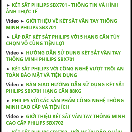
►
KÉT SẮT PHILIPS SBX701 - THÔNG TIN VÀ HÌNH
ẢNH THỰC TẾ
Video ►
GIỚI THIỆU VỀ KÉT SẮT VÂN TAY THÔNG
MINH PHILIPS SBX701
►
LẮP ĐẶT KÉT SẮT PHILIPS VỚI 5 HẠNG CÂN TÙY
CHỌN VÔ CÙNG TIỆN LỢI
Video ►
HƯỚNG DẪN SỬ DỤNG KÉT SẮT VÂN TAY
THÔNG MINH PHILIPS SBX701
►
KÉT SẮT PHILIPS VỚI CÔNG NGHỆ VƯỢT TRỘI AN
TOÀN BẢO MẬT VÀ TIỆN DỤNG
Video ►
BÀN GIAO HƯỚNG DẪN SỬ DỤNG KÉT SẮT
PHILIPS SBX701 HẠNG CÂN 88KG
►
PHILIPS VỚI CÁC SẢN PHẨM CÔNG NGHỆ THÔNG
MINH CAO CẤP VÀ TIỆN ÍCH
Video ►
GIỚI THIỆU KÉT SẮT VÂN TAY THÔNG MINH
CAO CẤP PHILIPS SBX702