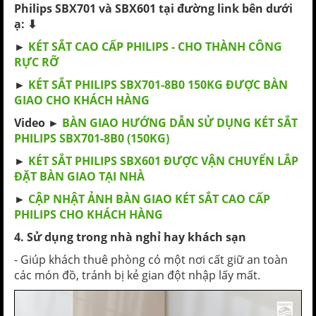
Philips SBX701 và SBX601 tại đường link bên dưới
ạ: ⬇
►
KÉT SẮT CAO CẤP PHILIPS - CHO THÀNH CÔNG
RỰC RỠ
►
KÉT SẮT PHILIPS SBX701-8B0 150KG ĐƯỢC BÀN
GIAO CHO KHÁCH HÀNG
Video ►
BÀN GIAO HƯỚNG DẪN SỬ DỤNG KÉT SẮT
PHILIPS SBX701-8B0 (150KG)
►
KÉT SẮT PHILIPS SBX601 ĐƯỢC VẬN CHUYỂN LẮP
ĐẶT BÀN GIAO TẠI NHÀ
►
CẬP NHẬT ẢNH BÀN GIAO KÉT SẮT CAO CẤP
PHILIPS CHO KHÁCH HÀNG
4. Sử dụng trong nhà nghỉ hay khách sạn
- Giúp khách thuê phòng có một nơi cất giữ an toàn
các món đồ, tránh bị kẻ gian đột nhập lấy mất.