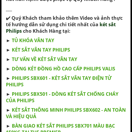
___
✔️ Quý Khách tham khảo thêm Video và ảnh thực
tế hướng dẫn sử dụng chi tiết nhất của
két sắt
Philips
cho Khách Hàng tại:
►
TỦ KHÓA VÂN TAY
►
KÉT SẮT VÂN TAY PHILIPS
►
TƯ VẤN VỀ KÉT SẮT VÂN TAY
►
DÒNG KÉT ĐỒNG HỒ CAO CẤP PHILIPS VALIS
►
PHILIPS SBX601 - KÉT SẮT VÂN TAY ĐIỆN TỬ
PHILIPS
►
PHILIPS SBX501 - DÒNG KÉT SẮT CHỐNG CHÁY
CỦA PHILIPS
►
KÉT SẮT THÔNG MINH PHILIPS SBX602 - AN TOÀN
VÀ HIỆU QUẢ
►
BÀN GIAO KÉT SẮT PHILIPS SBX701 MÀU BẠC