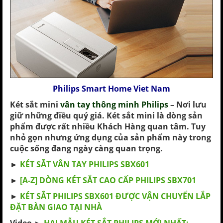
Philips Smart Home Viet Nam
Két sắt mini
vân tay thông minh Philips
– Nơi lưu
giữ những điều quý giá. Két sắt mini là dòng sản
phẩm được rất nhiều Khách Hàng quan tâm. Tuy
nhỏ gọn nhưng ứng dụng của sản phẩm này trong
cuộc sống đang ngày càng quan trọng.
►
KÉT SẮT VÂN TAY PHILIPS SBX601
►
[A-Z] DÒNG KÉT SẮT CAO CẤP PHILIPS SBX701
►
KÉT SẮT PHILIPS SBX601 ĐƯỢC VẬN CHUYỂN LẮP
ĐẶT BÀN GIAO TẠI NHÀ