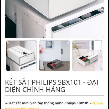
KÉT SẮT PHILIPS SBX101 - ĐẠI
DIỆN CHÍNH HÃNG
►
Két sắt
mini vân tay thông minh Philips SBX101 –
Nơi lưu
.