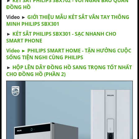
►
KÉT SẮT PHILIPS SBX702 - VỚI NGĂN BẢO QUẢN
ĐỒNG HỒ
Video ►
GIỚI THIỆU MẪU KÉT SẮT VÂN TAY THÔNG
MINH PHILIPS SBX301
►
KÉT SẮT PHILIPS SBX301 - SẠC NHANH CHO
SMART PHONE
Video ► PHILIPS SMART HOME - TẬN HƯỞNG CUỘC
SỐNG TIỆN NGHI CÙNG PHILIPS
►
HỘP LÊN DÂY ĐỒNG HỒ SANG TRỌNG TỐT NHẤT
CHO ĐỒNG HỒ (PHẦN 2)