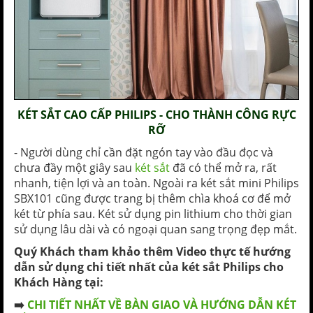
KÉT SẮT CAO CẤP PHILIPS - CHO THÀNH CÔNG RỰC
RỠ
- Người dùng chỉ cần đặt ngón tay vào đầu đọc và
chưa đầy một giây sau
két sắt
đã có thể mở ra, rất
nhanh, tiện lợi và an toàn. Ngoài ra két sắt mini Philips
SBX101 cũng được trang bị thêm chìa khoá cơ để mở
két từ phía sau. Két sử dụng pin lithium cho thời gian
sử dụng lâu dài và có ngoại quan sang trọng đẹp mắt.
Quý Khách tham khảo thêm Video thực tế hướng
dẫn sử dụng chi tiết nhất của két sắt Philips cho
Khách Hàng tại:
➡️
CHI TIẾT NHẤT VỀ BÀN GIAO VÀ HƯỚNG DẪN KÉT