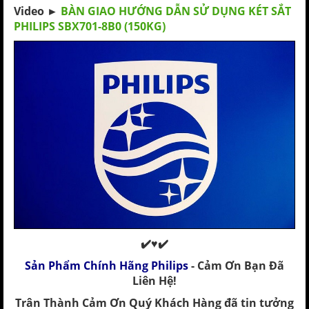
Video ►
BÀN GIAO HƯỚNG DẪN SỬ DỤNG KÉT SẮT
PHILIPS SBX701-8B0 (150KG)
✔️♥✔️
Sản Phẩm Chính Hãng Philips
- Cảm Ơn Bạn Đã
Liên Hệ!
Trân Thành Cảm Ơn Quý Khách Hàng đã tin tưởng