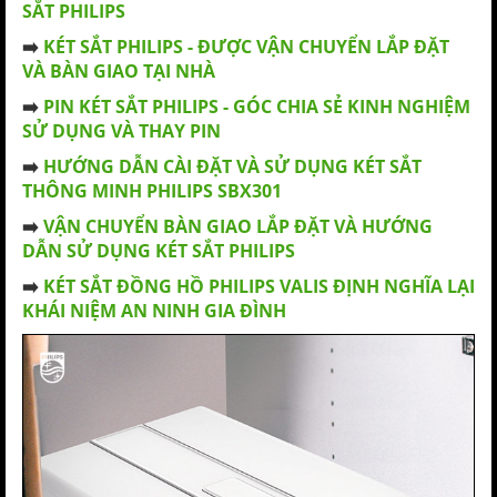
SẮT PHILIPS
➡️
KÉT SẮT PHILIPS - ĐƯỢC VẬN CHUYỂN LẮP ĐẶT
VÀ BÀN GIAO TẠI NHÀ
➡️
PIN KÉT SẮT PHILIPS - GÓC CHIA SẺ KINH NGHIỆM
SỬ DỤNG VÀ THAY PIN
➡️
HƯỚNG DẪN CÀI ĐẶT VÀ SỬ DỤNG KÉT SẮT
THÔNG MINH PHILIPS SBX301
➡️
VẬN CHUYỂN BÀN GIAO LẮP ĐẶT VÀ HƯỚNG
DẪN SỬ DỤNG KÉT SẮT PHILIPS
➡️
KÉT SẮT ĐỒNG HỒ PHILIPS VALIS ĐỊNH NGHĨA LẠI
KHÁI NIỆM AN NINH GIA ĐÌNH