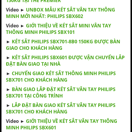
150KG TẠI THE PREMIER
Video ►
UNBOX MẪU KÉT SẮT VÂN TAY THÔNG
MINH MỚI NHẤT: PHILIPS SBX602
Video ►
GIỚI THIỆU VỀ KÉT SẮT MINI VÂN TAY
THÔNG MINH PHILIPS SBX101
►
KÉT SẮT PHILIPS SBX701-8B0 150KG ĐƯỢC BÀN
GIAO CHO KHÁCH HÀNG
►
KÉT SẮT PHILIPS SBX601 ĐƯỢC VẬN CHUYỂN LẮP
ĐẶT BÀN GIAO TẠI NHÀ
►
CHUYỂN GIAO KÉT SẮT THÔNG MINH PHILIPS
SBX701 CHO KHÁCH HÀNG
►
BÀN GIAO LẮP ĐẶT KÉT SẮT VÂN TAY PHILIPS
SBX701 TẠI CÔNG TRÌNH
►
LẮP ĐẶT BÀN GIAO KÉT SẮT VÂN TAY PHILIPS
SBX701 CHO KHÁCH HÀNG
Video ►
GIỚI THIỆU VỀ KÉT SẮT VÂN TAY THÔNG
MINH PHILIPS SBX601