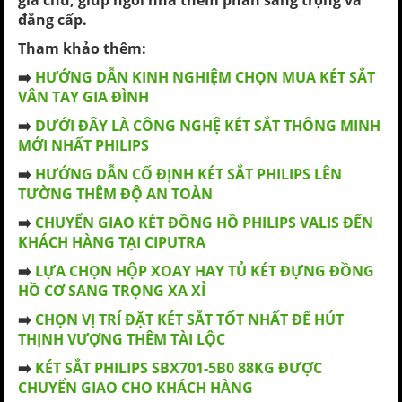
gia chủ, giúp ngôi nhà thêm phần sang trọng và
đẳng cấp.
Tham khảo thêm:
➡️
HƯỚNG DẪN KINH NGHIỆM CHỌN MUA KÉT SẮT
VÂN TAY GIA ĐÌNH
➡️
DƯỚI ĐÂY LÀ CÔNG NGHỆ KÉT SẮT THÔNG MINH
MỚI NHẤT PHILIPS
➡️
HƯỚNG DẪN CỐ ĐỊNH KÉT SẮT PHILIPS LÊN
TƯỜNG THÊM ĐỘ AN TOÀN
➡️
CHUYỂN GIAO KÉT ĐỒNG HỒ PHILIPS VALIS ĐẾN
KHÁCH HÀNG TẠI CIPUTRA
➡️
LỰA CHỌN HỘP XOAY HAY TỦ KÉT ĐỰNG ĐỒNG
HỒ CƠ SANG TRỌNG XA XỈ
➡️
CHỌN VỊ TRÍ ĐẶT KÉT SẮT TỐT NHẤT ĐỂ HÚT
THỊNH VƯỢNG THÊM TÀI LỘC
➡️
KÉT SẮT PHILIPS SBX701-5B0 88KG ĐƯỢC
CHUYỂN GIAO CHO KHÁCH HÀNG