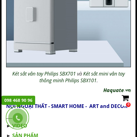
Két sắt vân tay Philips SBX701
và
Két sắt mini vân tay
thông minh Philips SBX101
.
Haquate.vn
098 468 90 96
0
NỘI NGOẠI THẤT - SMART HOME - ART and DECOR
___
►
VIDEO
►
SẢN PHẨM