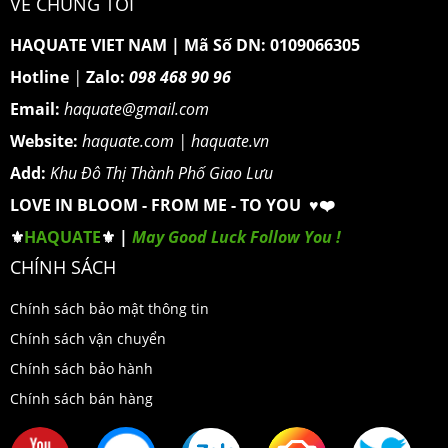
VỀ CHÚNG TÔI
HAQUATE VIET NAM
|
Mã Số DN: 0109066305
Hotline
|
Zalo:
098 468 90 96
Email:
haquate@gmail.com
Website:
haquate.com
|
haquate.vn
Add:
Khu Đô Thị Thành Phố Giao Lưu
LOVE IN BLOOM - FROM ME - TO YOU ♥️❤️
⚜️
HAQUATE
⚜️ |
May Good Luck Follow You !
CHÍNH SÁCH
Chính sách bảo mật thông tin
Chính sách vận chuyển
Chính sách bảo hành
Chính sách bán hàng