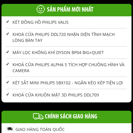
SẢN PHẨM MỚI NHẤT
KÉT ĐỒNG HỒ PHILIPS VALIS
KHOÁ CỬA PHILIPS DDL720 NHẬN DIỆN TĨNH MẠCH
LÒNG BÀN TAY
MÁY LỌC KHÔNG KHÍ DYSON BP04 BIG+QUIET
KHOÁ CỬA PHILIPS ALPHA 5 TÍCH HỢP CHUÔNG HÌNH VÀ
CAMERA
KÉT SẮT MINI PHILIPS SBX102 - NGĂN KÉO KÉP TIỆN LỢI
KHOÁ CỬA KHUÔN MẶT 3D PHILIPS DDL709
CHÍNH SÁCH GIAO HÀNG
GIAO HÀNG TOÀN QUỐC