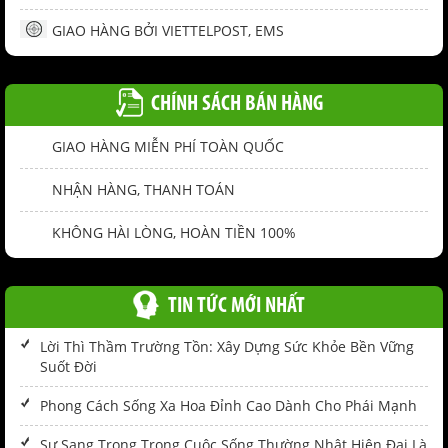
GIAO HÀNG BỞI VIETTELPOST, EMS
CHÍNH SÁCH BÁN HÀNG
GIAO HÀNG MIỄN PHÍ TOÀN QUỐC
NHẬN HÀNG, THANH TOÁN
KHÔNG HÀI LÒNG, HOÀN TIỀN 100%
TIN TỨC MỚI NHẤT
Lời Thì Thầm Trường Tồn: Xây Dựng Sức Khỏe Bền Vững
Suốt Đời
Phong Cách Sống Xa Hoa Đỉnh Cao Dành Cho Phái Mạnh
Sự Sang Trọng Trong Cuộc Sống Thường Nhật Hiện Đại Là