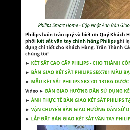
Philips Smart Home
-
Cập Nhật Ảnh Bàn Giao 
Philips
luôn trân quý và biết ơn Quý Khách H
phối
két sắt vân tay chính hãng Philips
ghi l
dụng chi tiết cho Khách Hàng. Trân Thành 
chúng tôi!
►
KÉT SẮT CAO CẤP PHILIPS - CHO THÀNH C
►
BÀN GIAO KÉT SẮT PHILIPS SBX701 MÀU BẠ
►
MẪU KÉT SẮT PHILIPS SBX701 131KG ĐƯỢ
Video ►
BÀN GIAO HƯỚNG DẪN SỬ DỤNG KÉT S
►
ẢNH THỰC TẾ BÀN GIAO KÉT SẮT PHILIPS 
►
VẬN CHUYỂN BÀN GIAO HƯỚNG DẪN SỬ DỤ
►
LẮP ĐẶT BÀN GIAO KÉT SẮT VÂN TAY PHIL