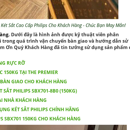
Két Sắt Cao Cấp Philips Cho Khách Hàng
- Chúc Bạn May Mắn!
àng.
Dưới đây là hình ảnh được kỹ thuật viên phân
ại trong quá trình vận chuyển bàn giao và hướng dẫn sử
Cảm Ơn Quý Khách Hàng đã tin tưởng sử dụng sản phẩm 
ÔNG RỰC RỠ
C 150KG TẠI THE PREMIER
C BÀN GIAO CHO KHÁCH HÀNG
ẮT PHILIPS SBX701-8B0 (150KG)
TẠI NHÀ KHÁCH HÀNG
NG KÉT SẮT PHILIPS CHÍNH HÃNG
IPS SBX701 150KG CHO KHÁCH HÀNG