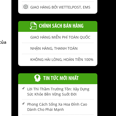
GIAO HÀNG BỞI VIETTELPOST, EMS
CHÍNH SÁCH BÁN HÀNG
GIAO HÀNG MIỄN PHÍ TOÀN QUỐC
của
NHẬN HÀNG, THANH TOÁN
KHÔNG HÀI LÒNG, HOÀN TIỀN 100%
TIN TỨC MỚI NHẤT
Lời Thì Thầm Trường Tồn: Xây Dựng
Sức Khỏe Bền Vững Suốt Đời
Phong Cách Sống Xa Hoa Đỉnh Cao
Dành Cho Phái Mạnh