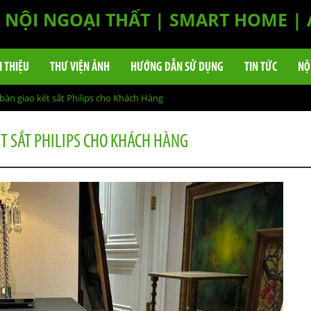
NỘI NGOẠI THẤT | SMART HOME |
I THIỆU
THƯ VIỆN ẢNH
HƯỚNG DẪN SỬ DỤNG
TIN TỨC
NỘ
 bàn giao két sắt Philips cho Khách Hàng
ÉT SẮT PHILIPS CHO KHÁCH HÀNG