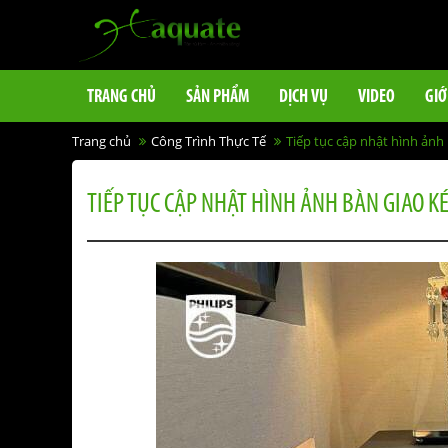
TRANG CHỦ
SẢN PHẨM
DỊCH VỤ
VIDEO
GIỚ
Trang chủ
Công Trình Thực Tế
Tiếp tục cập nhật hình ảnh
TIẾP TỤC CẬP NHẬT HÌNH ẢNH BÀN GIAO K