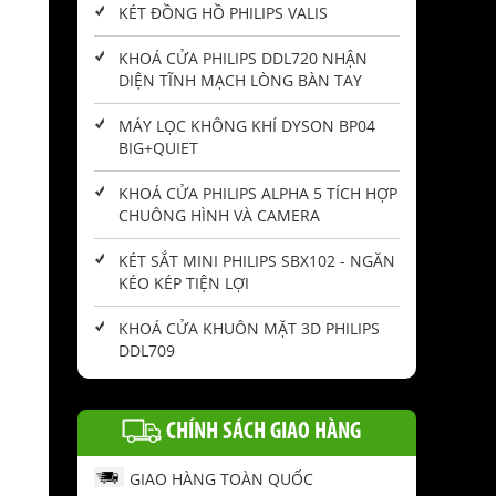
KÉT ĐỒNG HỒ PHILIPS VALIS
KHOÁ CỬA PHILIPS DDL720 NHẬN
DIỆN TĨNH MẠCH LÒNG BÀN TAY
MÁY LỌC KHÔNG KHÍ DYSON BP04
BIG+QUIET
KHOÁ CỬA PHILIPS ALPHA 5 TÍCH HỢP
CHUÔNG HÌNH VÀ CAMERA
KÉT SẮT MINI PHILIPS SBX102 - NGĂN
KÉO KÉP TIỆN LỢI
KHOÁ CỬA KHUÔN MẶT 3D PHILIPS
DDL709
CHÍNH SÁCH GIAO HÀNG
GIAO HÀNG TOÀN QUỐC