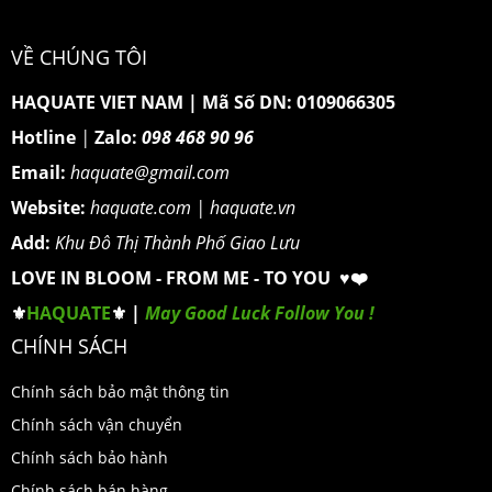
VỀ CHÚNG TÔI
HAQUATE VIET NAM
|
Mã Số DN: 0109066305
Hotline
|
Zalo:
098 468 90 96
Email:
haquate@gmail.com
Website:
haquate.com
|
haquate.vn
Add:
Khu Đô Thị Thành Phố Giao Lưu
LOVE IN BLOOM - FROM ME - TO YOU ♥️❤️
⚜️
HAQUATE
⚜️ |
May Good Luck Follow You !
CHÍNH SÁCH
Chính sách bảo mật thông tin
Chính sách vận chuyển
Chính sách bảo hành
Chính sách bán hàng