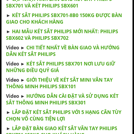
SBX701 VÀ KÉT PHILIPS SBX601
►
KÉT SẮT PHILIPS SBX701-8B0 150KG ĐƯỢC BÀN
GIAO CHO KHÁCH HÀNG
►
HAI MẪU KÉT SẮT PHILIPS MỚI NHẤT: PHILIPS
SBX602 VÀ PHILIPS SBX702
Video ►
CHI TIẾT NHẤT VỀ BÀN GIAO VÀ HƯỚNG
DẪN KÉT SẮT PHILIPS
Video ►
KÉT SẮT PHILIPS SBX701 NƠI LƯU GIỮ
NHỮNG ĐIỀU QUÝ GIÁ
Video ►
GIỚI THIỆU VỀ KÉT SẮT MINI VÂN TAY
THÔNG MINH PHILIPS SBX101
Video ►
HƯỚNG DẪN CÀI ĐẶT VÀ SỬ DỤNG KÉT
SẮT THÔNG MINH PHILIPS SBX301
►
LẮP ĐẶT KÉT SẮT PHILIPS VỚI 5 HẠNG CÂN TÙY
CHỌN VÔ CÙNG TIỆN LỢI
►
LẮP ĐẶT BÀN GIAO KÉT SẮT VÂN TAY PHILIPS