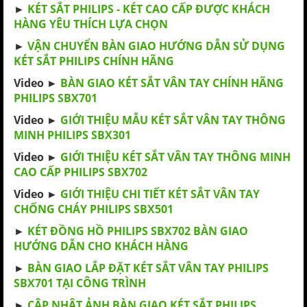
►
KÉT SẮT PHILIPS - KÉT CAO CẤP ĐƯỢC KHÁCH
HÀNG YÊU THÍCH LỰA CHỌN
►
VẬN CHUYỂN BÀN GIAO HƯỚNG DẪN SỬ DỤNG
KÉT SẮT PHILIPS CHÍNH HÃNG
Video ►
BÀN GIAO KÉT SẮT VÂN TAY CHÍNH HÃNG
PHILIPS SBX701
Video ►
GIỚI THIỆU MẪU KÉT SẮT VÂN TAY THÔNG
MINH PHILIPS SBX301
Video ►
GIỚI THIỆU KÉT SẮT VÂN TAY THÔNG MINH
CAO CẤP PHILIPS SBX702
Video ►
GIỚI THIỆU CHI TIẾT KÉT SẮT VÂN TAY
CHỐNG CHÁY PHILIPS SBX501
►
KÉT ĐỒNG HỒ PHILIPS SBX702 BÀN GIAO
HƯỚNG DẪN CHO KHÁCH HÀNG
►
BÀN GIAO LẮP ĐẶT KÉT SẮT VÂN TAY PHILIPS
SBX701 TẠI CÔNG TRÌNH
►
CẬP NHẬT ẢNH BÀN GIAO KÉT SẮT PHILIPS