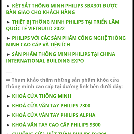
►
KÉT SẮT THÔNG MINH PHILIPS SBX301 ĐƯỢC
BÀN GIAO CHO KHÁCH HÀNG
►
THIẾT BỊ THÔNG MINH PHILIPS TẠI TRIỂN LÃM
QUỐC TẾ VIETBUILD 2022
►
PHILIPS VỚI CÁC SẢN PHẨM CÔNG NGHỆ THÔNG
MINH CAO CẤP VÀ TIỆN ÍCH
►
SẢN PHẨM THÔNG MINH PHILIPS TẠI CHINA
INTERNATIONAL BUILDING EXPO
___
➡️
Tham khảo thêm những sản phẩm
khóa cửa
thông minh cao cấp
tại đường link bên dưới đây:
►
KHOÁ CỬA THÔNG MINH
►
KHOÁ CỬA VÂN TAY PHILIPS 7300
►
KHOÁ CỬA VÂN TAY PHILIPS ALPHA
►
KHOÁ VÂN TAY CAO CẤP PHILIPS 9300