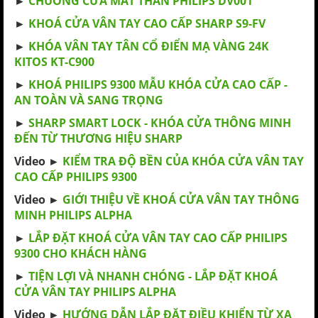
►
CHUÔNG CỬA MẮT THẦN PHILIPS DV001
►
KHOÁ CỬA VÂN TAY CAO CẤP SHARP S9-FV
►
KHÓA VÂN TAY TÂN CỔ ĐIỂN MẠ VÀNG 24K
KITOS KT-C900
►
KHOÁ PHILIPS 9300 MẪU KHÓA CỬA CAO CẤP -
AN TOÀN VÀ SANG TRỌNG
►
SHARP SMART LOCK - KHÓA CỬA THÔNG MINH
ĐẾN TỪ THƯƠNG HIỆU SHARP
Video ►
KIỂM TRA ĐỘ BỀN CỦA KHÓA CỬA VÂN TAY
CAO CẤP PHILIPS 9300
Video ►
GIỚI THIỆU VỀ KHOÁ CỬA VÂN TAY THÔNG
MINH PHILIPS ALPHA
►
LẮP ĐẶT KHOÁ CỬA VÂN TAY CAO CẤP PHILIPS
9300 CHO KHÁCH HÀNG
►
TIỆN LỢI VÀ NHANH CHÓNG - LẮP ĐẶT KHOÁ
CỬA VÂN TAY PHILIPS ALPHA
Video ►
HƯỚNG DẪN LẮP ĐẶT ĐIỀU KHIỂN TỪ XA