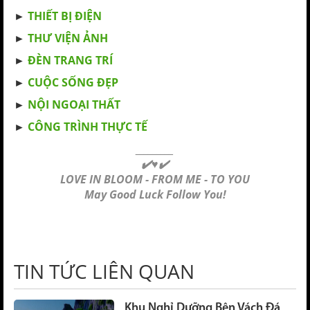
►
THIẾT BỊ ĐIỆN
►
THƯ VIỆN ẢNH
►
ĐÈN TRANG TRÍ
►
CUỘC SỐNG ĐẸP
►
NỘI NGOẠI THẤT
►
CÔNG TRÌNH THỰC TẾ
_________
✔️♥✔️
LOVE IN BLOOM - FROM ME - TO YOU
May Good Luck Follow You!
TIN TỨC LIÊN QUAN
Khu Nghỉ Dưỡng Bên Vách Đá