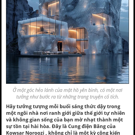
Ở một góc hẻo lánh của mặt hồ yên bình, có một nơi
tưởng như bước ra từ những trang truyện cổ tích.
Hãy tưởng tượng mỗi buổi sáng thức dậy trong
một ngôi nhà nơi ranh giới giữa thế giới tự nhiên
và không gian sống của bạn mờ nhạt thành một
sự tồn tại hài hòa. Đây là Cung điện Băng của
Kowsar Noroozi , không chỉ là một kỳ công kiến ​​