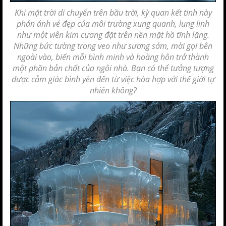
Khi mặt trời di chuyển trên bầu trời, kỳ quan kết tinh này
phản ánh vẻ đẹp của môi trường xung quanh, lung linh
như một
viên kim cương
đặt trên nền mặt hồ tĩnh lặng.
Những bức tường trong veo như sương sớm, mời gọi bên
ngoài vào, biến mỗi bình minh và hoàng hôn trở thành
một phần bản chất của
ngôi nhà
. Bạn có thể tưởng tượng
được cảm giác bình yên đến từ việc hòa hợp với thế giới tự
nhiên không?