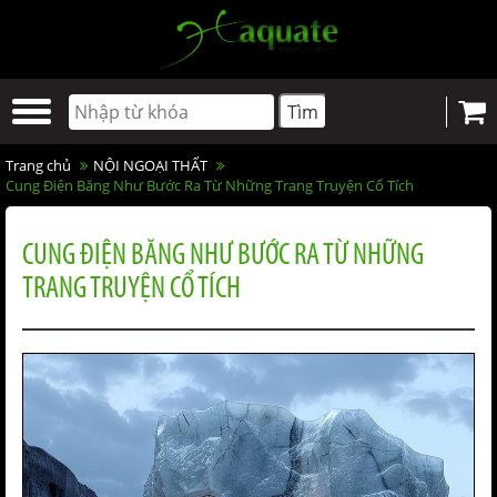
Trang chủ
NỘI NGOẠI THẤT
Cung Điện Băng Như Bước Ra Từ Những Trang Truyện Cổ Tích
CUNG ĐIỆN BĂNG NHƯ BƯỚC RA TỪ NHỮNG
TRANG TRUYỆN CỔ TÍCH