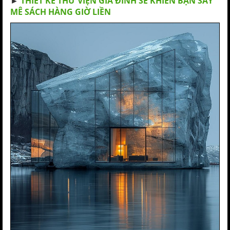
►
THIẾT KẾ THƯ VIỆN GIA ĐÌNH SẼ KHIẾN BẠN SAY
MÊ SÁCH HÀNG GIỜ LIỀN