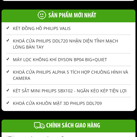
SẢN PHẨM MỚI NHẤT
KÉT ĐỒNG HỒ PHILIPS VALIS
KHOÁ CỬA PHILIPS DDL720 NHẬN DIỆN TĨNH MẠCH
LÒNG BÀN TAY
MÁY LỌC KHÔNG KHÍ DYSON BP04 BIG+QUIET
KHOÁ CỬA PHILIPS ALPHA 5 TÍCH HỢP CHUÔNG HÌNH VÀ
CAMERA
KÉT SẮT MINI PHILIPS SBX102 - NGĂN KÉO KÉP TIỆN LỢI
KHOÁ CỬA KHUÔN MẶT 3D PHILIPS DDL709
CHÍNH SÁCH GIAO HÀNG