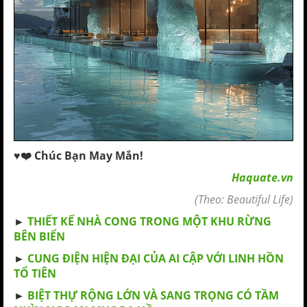
♥️❤️ Chúc Bạn May Mắn!
Haquate.vn
(Theo: Beautiful Life)
►
THIẾT KẾ NHÀ CONG TRONG MỘT KHU RỪNG
BÊN BIỂN
►
CUNG ĐIỆN HIỆN ĐẠI CỦA AI CẬP VỚI LINH HỒN
TỔ TIÊN
►
BIỆT THỰ RỘNG LỚN VÀ SANG TRỌNG CÓ TẦM