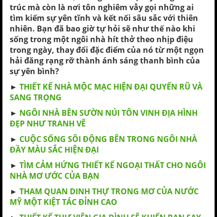
trúc mà còn là nơi tôn nghiêm vẫy gọi những ai
tìm kiếm sự yên tĩnh và kết nối sâu sắc với thiên
nhiên. Bạn đã bao giờ tự hỏi sẽ như thế nào khi
sống trong một ngôi nhà hít thở theo nhịp điệu
trong ngày, thay đổi đặc điểm của nó từ một ngọn
hải đăng rạng rỡ thành ánh sáng thanh bình của
sự yên bình?
►
THIẾT KẾ NHÀ MỘC MẠC HIỆN ĐẠI QUYẾN RŨ VÀ
SANG TRỌNG
►
NGÔI NHÀ BÊN SƯỜN NÚI TÔN VINH ĐỊA HÌNH
ĐẸP NHƯ TRANH VẼ
►
CUỘC SỐNG SÔI ĐỘNG BÊN TRONG NGÔI NHÀ
ĐẦY MÀU SẮC HIỆN ĐẠI
►
TÌM CẢM HỨNG THIẾT KẾ NGOẠI THẤT CHO NGÔI
NHÀ MƠ ƯỚC CỦA BẠN
►
THAM QUAN DINH THỰ TRONG MƠ CỦA NƯỚC
MỸ MỘT KIỆT TÁC ĐỈNH CAO