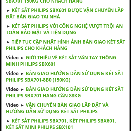
SBX701 150KG CHO KHÁCH HÀNG
►
KÉT SẮT PHILIPS SBX601 ĐƯỢC VẬN CHUYỂN LẮP
ĐẶT BÀN GIAO TẠI NHÀ
►
KÉT SẮT PHILIPS VỚI CÔNG NGHỆ VƯỢT TRỘI AN
TOÀN BẢO MẬT VÀ TIỆN DỤNG
►
TIẾP TỤC CẬP NHẬT HÌNH ẢNH BÀN GIAO KÉT SẮT
PHILIPS CHO KHÁCH HÀNG
Video ►
GIỚI THIỆU VỀ KÉT SẮT VÂN TAY THÔNG
MINH PHILIPS SBX601
Video ►
BÀN GIAO HƯỚNG DẪN SỬ DỤNG KÉT SẮT
PHILIPS SBX701-8B0 (150KG)
Video ►
BÀN GIAO HƯỚNG DẪN SỬ DỤNG KÉT SẮT
PHILIPS SBX701 HẠNG CÂN 88KG
Video ►
VẬN CHUYỂN BÀN GIAO LẮP ĐẶT VÀ
HƯỚNG DẪN SỬ DỤNG KÉT SẮT PHILIPS
►
KÉT SẮT PHILIPS SBX701, KÉT PHILIPS SBX601,
KÉT SẮT MINI PHILIPS SBX101