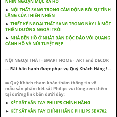
NHÌN NGOẠN MỤC RA HỒ
►
NỘI THẤT SANG TRỌNG CẢM ĐỘNG BỞI SỰ TĨNH
LẶNG CỦA THIÊN NHIÊN
►
THIẾT KẾ NGOẠI THẤT SANG TRỌNG NÀY LÀ MỘT
THIÊN ĐƯỜNG NGOÀI TRỜI
►
NHÀ BÊN HỒ Ở NHẬT BẢN ĐỘC ĐÁO VỚI QUANG
CẢNH HỒ VÀ NÚI TUYỆT ĐẸP
___
NỘI NGOẠI THẤT - SMART HOME - ART and DECOR
---
Rất hân hạnh được phục vụ Quý Khách Hàng !
--
-
➡️
Quý Khách tham khảo thêm thông tin về
mẫu sản phẩm
két sắt Philips
vui lòng xem thêm
tại đường link bên dưới đây:
►
KÉT SẮT VÂN TAY PHILIPS CHÍNH HÃNG
►
KÉT SẮT VÂN TAY CHÍNH HÃNG PHILIPS SBX702