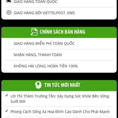
GIAO HÀNG TOÀN QUỐC
GIAO HÀNG BỞI VIETTELPOST, EMS
CHÍNH SÁCH BÁN HÀNG
GIAO HÀNG MIỄN PHÍ TOÀN QUỐC
NHẬN HÀNG, THANH TOÁN
KHÔNG HÀI LÒNG, HOÀN TIỀN 100%
TIN TỨC MỚI NHẤT
Lời Thì Thầm Trường Tồn: Xây Dựng Sức Khỏe Bền Vững
Suốt Đời
Phong Cách Sống Xa Hoa Đỉnh Cao Dành Cho Phái Mạnh