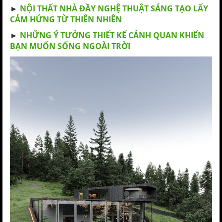
►
NỘI THẤT NHÀ ĐẦY NGHỆ THUẬT SÁNG TẠO LẤY
CẢM HỨNG TỪ THIÊN NHIÊN
►
NHỮNG Ý TƯỞNG THIẾT KẾ CẢNH QUAN KHIẾN
BẠN MUỐN SỐNG NGOÀI TRỜI