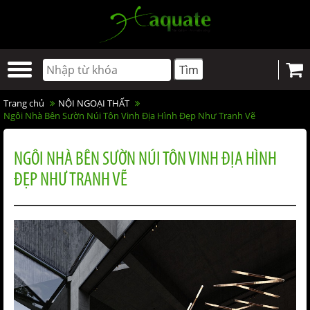
Trang chủ
NỘI NGOẠI THẤT
Ngôi Nhà Bên Sườn Núi Tôn Vinh Địa Hình Đẹp Như Tranh Vẽ
NGÔI NHÀ BÊN SƯỜN NÚI TÔN VINH ĐỊA HÌNH
ĐẸP NHƯ TRANH VẼ