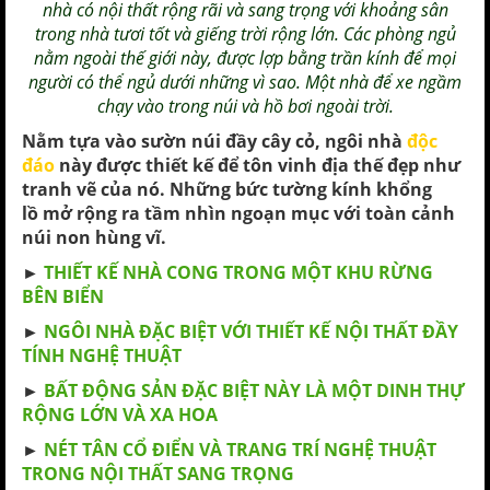
nhà có
nội thất
rộng rãi và
sang trọng
với khoảng sân
trong nhà tươi tốt và giếng trời rộng lớn. Các phòng ngủ
nằm ngoài thế giới này, được lợp bằng trần kính để mọi
người có thể ngủ dưới những vì sao. Một nhà để xe ngầm
chạy vào trong núi và hồ bơi ngoài trời.
Nằm tựa vào sườn núi đầy cây cỏ, ngôi nhà
độc
đáo
này được thiết kế để tôn vinh địa thế đẹp như
tranh vẽ của nó. Những bức tường kính khổng
lồ mở rộng ra tầm nhìn ngoạn mục với toàn cảnh
núi non
hùng vĩ.
►
THIẾT KẾ NHÀ CONG TRONG MỘT KHU RỪNG
BÊN BIỂN
►
NGÔI NHÀ ĐẶC BIỆT VỚI THIẾT KẾ NỘI THẤT ĐẦY
TÍNH NGHỆ THUẬT
►
BẤT ĐỘNG SẢN ĐẶC BIỆT NÀY LÀ MỘT DINH THỰ
RỘNG LỚN VÀ XA HOA
►
NÉT TÂN CỔ ĐIỂN VÀ TRANG TRÍ NGHỆ THUẬT
TRONG NỘI THẤT SANG TRỌNG