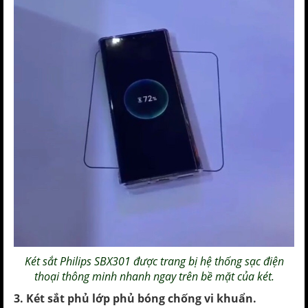
Két sắt Philips
SBX301 được trang bị hệ thống sạc điện
thoại thông minh nhanh ngay trên bề mặt của két.
3. Két sắt phủ lớp phủ bóng chống vi khuẩn.