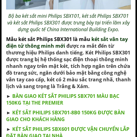
Bộ ba
két sắt mini Philips SBX101
,
két sắt Philips SBX701
và
két sắt Philips SBX301
được trưng bày tại triển lãm xây
dựng quốc tế China International Building Expo.
Mẫu
két sắt Philips
SBX301
là mẫu
két sắt vân tay
điện tử thông minh mới
được ra mắt đến từ
thương hiệu Philips danh tiếng.
Két Philips
S
BX301
được trang bị hệ thống sạc điện thoại thông minh
nhanh ngay trên mặt két, tích hợp ngăn trên chứa
đồ trang sức, ngăn dưới bảo mật bằng công nghệ
vân tay cao cấp, két có 2 màu sắc trang nhã, thanh
lịch và sang trọng là Trắng & Xám.
►
BÀN GIAO KÉT SẮT PHILIPS SBX701 MÀU BẠC
150KG TẠI THE PREMIER
►
KÉT SẮT PHILIPS SBX701-8B0 150KG ĐƯỢC BÀN
GIAO CHO KHÁCH HÀNG
►
KÉT SẮT PHILIPS SBX601 ĐƯỢC VẬN CHUYỂN LẮP
ĐẶT BÀN GIAO TẠI NHÀ