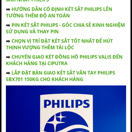
➡️
HƯỚNG DẪN CỐ ĐỊNH KÉT SẮT PHILIPS LÊN
TƯỜNG THÊM ĐỘ AN TOÀN
➡️
PIN KÉT SẮT PHILIPS - GÓC CHIA SẺ KINH NGHIỆM
SỬ DỤNG VÀ THAY PIN
➡️
CHỌN VỊ TRÍ ĐẶT KÉT SẮT TỐT NHẤT ĐỂ HÚT
THỊNH VƯỢNG THÊM TÀI LỘC
➡️
CHUYỂN GIAO KÉT ĐỒNG HỒ PHILIPS VALIS ĐẾN
KHÁCH HÀNG TẠI CIPUTRA
➡️
LẮP ĐẶT BÀN GIAO KÉT SẮT VÂN TAY PHILIPS
SBX701 150KG CHO KHÁCH HÀNG