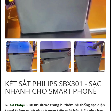
KÉT SẮT PHILIPS SBX301 - SẠC
NHANH CHO SMART PHONE
►
SBX301 được trang bị thêm hệ thống sạc điện
Két Philips
thoại thông minh nhanh ngay trên mặt két. Nếu như bạn