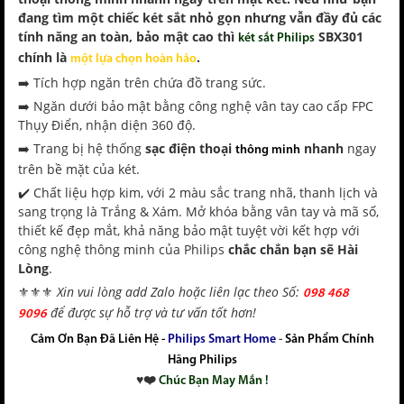
đang tìm một chiếc két sắt nhỏ gọn nhưng vẫn đầy đủ các
tính năng an toàn, bảo mật cao thì
SBX301
két sắt Philips
chính là
.
một lựa chọn hoàn hảo
➡️ Tích hợp ngăn trên chứa đồ trang sức.
➡️ Ngăn dưới bảo mật bằng công nghệ vân tay cao cấp FPC
Thụy Điển, nhận diện 360 độ.
➡️ Trang bị hệ thống
sạc điện thoại
nhanh
ngay
thông minh
trên bề mặt của két.
✔️ Chất liệu hợp kim, với 2 màu sắc trang nhã, thanh lịch và
sang trọng là Trắng & Xám. Mở khóa bằng vân tay và mã số,
thiết kế đẹp mắt, khả năng bảo mật tuyệt vời kết hợp với
công nghệ thông minh của Philips
chắc chắn bạn sẽ Hài
Lòng
.
⚜️⚜️⚜️
Xin vui lòng add Zalo hoặc liên lạc theo Số:
098 468
để được sự hỗ trợ và tư vấn tốt hơn!
9096
Cảm Ơn Bạn Đã Liên Hệ -
Philips Smart Home
-
Sản Phẩm Chính
Hãng Philips
♥️❤️
Chúc Bạn May Mắn !