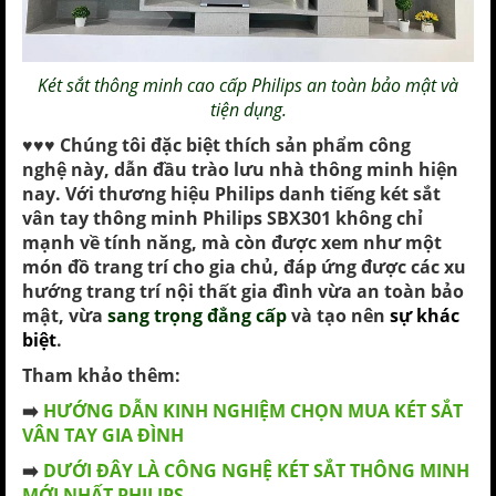
Két sắt thông minh cao cấp Philips
an toàn bảo mật và
tiện dụng.
♥️♥️♥️ Chúng tôi đặc biệt thích sản phẩm công
nghệ này, dẫn đầu trào lưu nhà thông minh hiện
nay. Với thương hiệu Philips danh tiếng két sắt
vân tay thông minh Philips SBX301 không chỉ
mạnh về tính năng, mà còn được xem như một
món đồ trang trí cho gia chủ, đáp ứng được các xu
hướng trang trí nội thất gia đình vừa an toàn bảo
mật, vừa
sang trọng đẳng cấp
và tạo nên
sự khác
biệt
.
Tham khảo thêm:
➡️
HƯỚNG DẪN KINH NGHIỆM CHỌN MUA KÉT SẮT
VÂN TAY GIA ĐÌNH
➡️
DƯỚI ĐÂY LÀ CÔNG NGHỆ KÉT SẮT THÔNG MINH
MỚI NHẤT PHILIPS