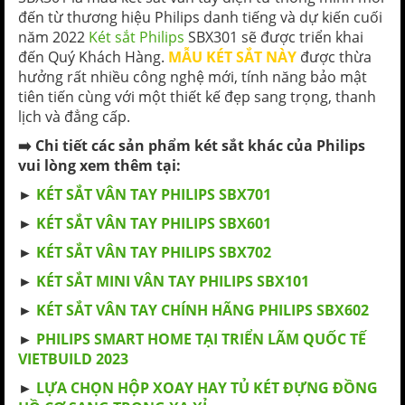
đến từ thương hiệu Philips danh tiếng và dự kiến cuối
năm 2022
Két sắt Philips
SBX301
sẽ được triển khai
đến Quý Khách Hàng.
MẪU KÉT SẮT NÀY
được thừa
hưởng rất nhiều công nghệ mới, tính năng bảo mật
tiên tiến cùng với một thiết kế đẹp sang trọng, thanh
lịch và đẳng cấp.
➡️ Chi tiết các sản phẩm két sắt khác của Philips
vui lòng xem thêm tại:
►
KÉT SẮT VÂN TAY PHILIPS SBX701
►
KÉT SẮT VÂN TAY PHILIPS SBX601
►
KÉT SẮT VÂN TAY PHILIPS SBX702
►
KÉT SẮT MINI VÂN TAY PHILIPS SBX101
►
KÉT SẮT VÂN TAY CHÍNH HÃNG PHILIPS SBX602
►
PHILIPS SMART HOME TẠI TRIỂN LÃM QUỐC TẾ
VIETBUILD 2023
►
LỰA CHỌN HỘP XOAY HAY TỦ KÉT ĐỰNG ĐỒNG