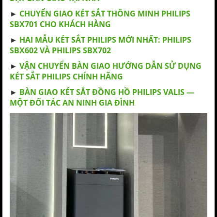
►
CHUYỂN GIAO KÉT SẮT THÔNG MINH PHILIPS
SBX701 CHO KHÁCH HÀNG
►
HAI MẪU KÉT SẮT PHILIPS MỚI NHẤT: PHILIPS
SBX602 VÀ PHILIPS SBX702
►
VẬN CHUYỂN BÀN GIAO HƯỚNG DẪN SỬ DỤNG
KÉT SẮT PHILIPS CHÍNH HÃNG
►
BÀN GIAO KÉT SẮT ĐỒNG HỒ PHILIPS VALIS —
MỘT ĐỐI TÁC AN NINH GIA ĐÌNH