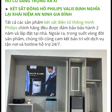
HỒ CƠ SANG TRỌNG XA XỈ
►
KÉT SẮT ĐỒNG HỒ PHILIPS VALIS ĐỊNH NGHĨA
LẠI KHÁI NIỆM AN NINH GIA ĐÌNH
Tất cả các sản phẩm
két sắt điện tử thông minh
Philips
chính hãng đều được đảm bảo bảo hành 2
năm và lắp đặt tại nhà. Ngoài ra, trong suốt vòng đời
sản phẩm, chúng tôi cũng cam kết bảo trì với dịch vụ
tận nơi và hotline hỗ trợ 24/7.