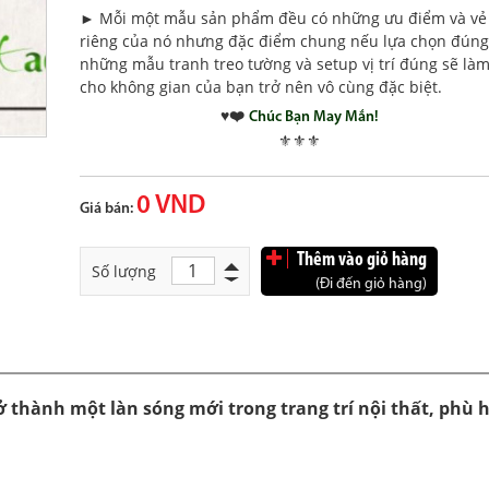
►
Mỗi một mẫu sản phẩm đều có những ưu điểm và vẻ
riêng của nó nhưng đặc điểm chung nếu lựa chọn đúng
những mẫu tranh treo tường và setup vị trí đúng sẽ là
cho không gian của bạn trở nên vô cùng đặc biệt.
♥️❤️
Chúc Bạn May Mắn!
⚜️
⚜️
⚜️
0 VND
Giá bán:
Thêm vào giỏ hàng
Số lượng
(Đi đến giỏ hàng)
ở thành một làn sóng mới trong trang trí nội thất, phù 