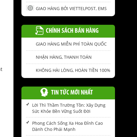
GIAO HÀNG BỞI VIETTELPOST, EMS
CHÍNH SÁCH BÁN HÀNG
GIAO HÀNG MIỄN PHÍ TOÀN QUỐC
ì
NHẬN HÀNG, THANH TOÁN
t
KHÔNG HÀI LÒNG, HOÀN TIỀN 100%
TIN TỨC MỚI NHẤT
Lời Thì Thầm Trường Tồn: Xây Dựng
Sức Khỏe Bền Vững Suốt Đời
Phong Cách Sống Xa Hoa Đỉnh Cao
Dành Cho Phái Mạnh