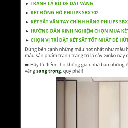
►
TRANH LÁ BỒ ĐỀ DÁT VÀNG
►
KÉT ĐỒNG HỒ PHILIPS SBX702
►
KÉT SẮT VÂN TAY CHÍNH HÃNG PHILIPS SB
►
HƯỚNG DẪN KINH NGHIỆM CHỌN MUA KÉT 
►
CHỌN VỊ TRÍ ĐẶT KÉT SẮT TỐT NHẤT ĐỂ H
Đứng bên cạnh những mẫu hot nhất như mẫu h
mẫu sản phẩm tranh trang trí lá cây Ginko này
➡️
Hãy tô điểm cho không gian nhà bạn những đ
vàng
sang trọng
, quý phái!