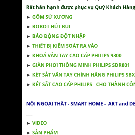
Rất hân hạnh được phục vụ Quý Khách Hàng
►
GỐM SỨ XƯƠNG
►
ROBOT HÚT BỤI
►
BÁO ĐỘNG ĐỘT NHẬP
►
THIẾT BỊ KIỂM SOÁT RA VÀO
►
KHOÁ VÂN TAY CAO CẤP PHILIPS 9300
►
GIÀN PHƠI THÔNG MINH PHILIPS SDR801
►
KÉT SẮT VÂN TAY CHÍNH HÃNG PHILIPS SB
►
KÉT SẮT CAO CẤP PHILIPS - CHO THÀNH C
NỘI NGOẠI THẤT - SMART HOME - ART and D
___
►
VIDEO
►
SẢN PHẨM