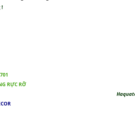
 !
X701
ÔNG RỰC RỠ
Haquat
ECOR