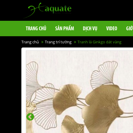
TRANG CHỦ
SẢN PHẨM
DỊCH VỤ
VIDEO
GIỚ
Trang chủ
Trang trí tường
Tranh lá Ginkgo dát vàng