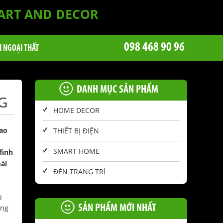
 ART AND DECOR
098 468 90 96
I NGOẠI THẤT
DANH MỤC SẢN PHẨM
G
HOME DECOR
cao
THIẾT BỊ ĐIỆN
SMART HOME
đình
ái
ĐÈN TRANG TRÍ
i
SẢN PHẨM MỚI NHẤT
ụng