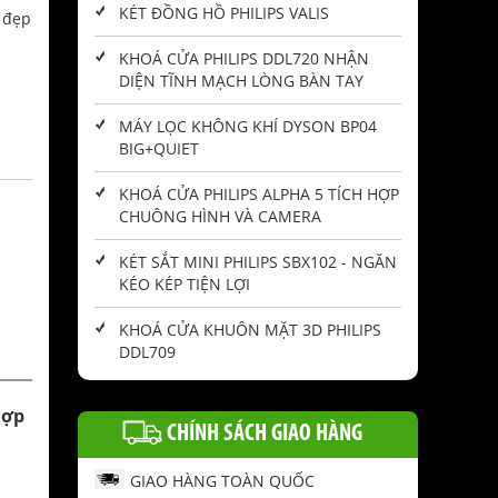
KÉT ĐỒNG HỒ PHILIPS VALIS
 đẹp
KHOÁ CỬA PHILIPS DDL720 NHẬN
m
DIỆN TĨNH MẠCH LÒNG BÀN TAY
MÁY LỌC KHÔNG KHÍ DYSON BP04
BIG+QUIET
KHOÁ CỬA PHILIPS ALPHA 5 TÍCH HỢP
CHUÔNG HÌNH VÀ CAMERA
KÉT SẮT MINI PHILIPS SBX102 - NGĂN
KÉO KÉP TIỆN LỢI
KHOÁ CỬA KHUÔN MẶT 3D PHILIPS
DDL709
hợp
CHÍNH SÁCH GIAO HÀNG
GIAO HÀNG TOÀN QUỐC