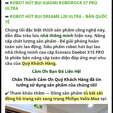
➡️
ROBOT HÚT BỤI XIAOMI ROBOROCK S7 PRO
ULTRA
➡️
ROBOT HÚT BỤI DREAME L20 ULTRA – BẢN QUỐC
TẾ
Chúng tôi đặc biệt thích sản phẩm công nghệ này,
dẫn đầu trào lưu
nhà thông minh
hiện nay. Nâng
cấp chất lượng sản phẩm - Để giải phóng hoàn
toàn sức lao động. Siêu phẩm robot hút bụi lau
nhà thông minh cao cấp Ecovacs Deebot X1S PRO
là phiên bản nâng cấp toàn diện đáp ứng mọi nhu
cầu của
Quý Khách Hàng
.
Cảm Ơn Bạn Đã Liên Hệ!
Chân Thành Cảm Ơn Quý Khách Hàng đã tin
tưởng sử dụng sản phẩm của chúng tôi!
✔️ Tham khảo thêm — Dòng
sản phẩm
tủ két sắt
đồng hồ trang sức sang trọng Philips Valis-Max
tại: