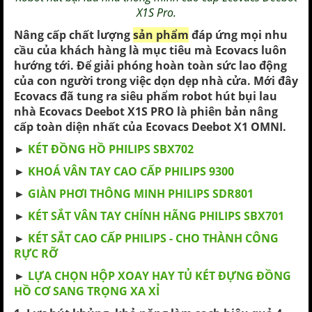
X1S Pro.
Nâng cấp chất lượng
sản phẩm
đáp ứng mọi nhu
cầu của khách hàng là mục tiêu mà Ecovacs luôn
hướng tới. Để giải phóng hoàn toàn sức lao động
của con người trong việc dọn dẹp nhà cửa. Mới đây
Ecovacs đã tung ra siêu phẩm robot hút bụi lau
nhà Ecovacs Deebot X1S PRO là phiên bản nâng
cấp toàn diện nhất của Ecovacs Deebot X1 OMNI.
►
KÉT ĐỒNG HỒ PHILIPS SBX702
►
KHOÁ VÂN TAY CAO CẤP PHILIPS 9300
►
GIÀN PHƠI THÔNG MINH PHILIPS SDR801
►
KÉT SẮT VÂN TAY CHÍNH HÃNG PHILIPS SBX701
►
KÉT SẮT CAO CẤP PHILIPS - CHO THÀNH CÔNG
RỰC RỠ
►
LỰA CHỌN HỘP XOAY HAY TỦ KÉT ĐỰNG ĐỒNG
HỒ CƠ SANG TRỌNG XA XỈ