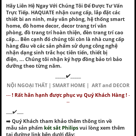
Hãy Liên Hệ Ngay Với Chúng Tôi Để Được Tư Vấn
Trực Tiếp.
HAQUATE nhận cung cấp, lắp đặt các
thiết bi an ninh, máy văn phòng, hệ thống smart
home, đồ home decor, decor trang trí văn
phòng, đồ trang trí hoàn thiện, đèn trang trí cao
cấp... Bên cạnh đó chúng tôi còn là nhà cung cấp
hàng đầu về các sản phẩm sử dụng công nghệ
nhận dạng sinh trắc học tiên tiến,
thiết bị
điện, ...
Chúng tôi nhận ký hợp đồng bảo trì bảo
dưỡng theo từng năm.
_____✔️_____
NỘI NGOẠI THẤT | SMART HOME | ART and DECOR
---
! Rất hân hạnh được phục vụ Quý Khách Hàng !
-
--
___✔️___
➡️
Quý Khách tham khảo thêm thông tin về
mẫu
sản phẩm
két sắt Philips
vui lòng xem thêm
tại đường link bên dưới đây: