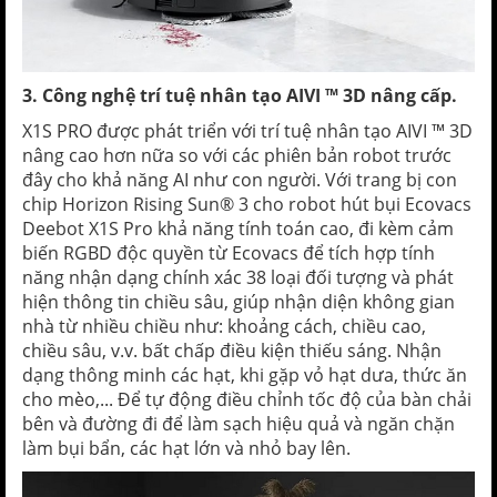
3. Công nghệ trí tuệ nhân tạo AIVI ™ 3D nâng cấp.
X1S PRO được phát triển với trí tuệ nhân tạo AIVI ™ 3D
nâng cao hơn nữa so với các phiên bản robot trước
đây cho khả năng AI như con người. Với trang bị con
chip Horizon Rising Sun® 3 cho robot hút bụi Ecovacs
Deebot X1S Pro khả năng tính toán cao, đi kèm cảm
biến RGBD độc quyền từ Ecovacs để tích hợp tính
năng nhận dạng chính xác 38 loại đối tượng và phát
hiện thông tin chiều sâu, giúp nhận diện không gian
nhà từ nhiều chiều như: khoảng cách, chiều cao,
chiều sâu, v.v. bất chấp điều kiện thiếu sáng. Nhận
dạng thông minh các hạt, khi gặp vỏ hạt dưa, thức ăn
cho mèo,... Để tự động điều chỉnh tốc độ của bàn chải
bên và đường đi để làm sạch hiệu quả và ngăn chặn
làm bụi bẩn, các hạt lớn và nhỏ bay lên.