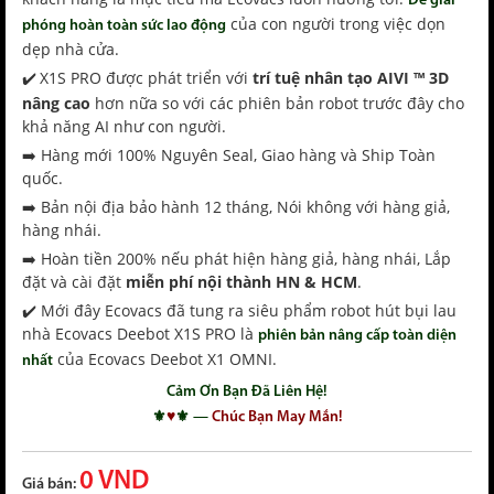
Để giải
của con người trong việc dọn
phóng hoàn toàn sức lao động
dẹp nhà cửa.
X1S PRO được phát triển với
trí tuệ nhân tạo AIVI ™ 3D
✔️
nâng cao
hơn nữa so với các phiên bản robot trước đây cho
khả năng AI như con người.
➡️ Hàng mới 100% Nguyên Seal, Giao hàng và Ship Toàn
quốc.
➡️ Bản nội địa bảo hành 12 tháng, Nói không với hàng giả,
hàng nhái.
➡️ Hoàn tiền 200% nếu phát hiện hàng giả, hàng nhái, Lắp
đặt và cài đặt
miễn phí nội thành HN & HCM
.
✔️ Mới đây Ecovacs đã tung ra siêu phẩm robot hút bụi lau
nhà Ecovacs Deebot X1S PRO là
phiên bản nâng cấp toàn diện
của Ecovacs Deebot X1 OMNI.
nhất
Cảm Ơn Bạn Đã Liên Hệ!
⚜️
♥
⚜️ —
Chúc Bạn May Mắn!
0 VND
Giá bán: