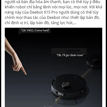
người và bản địa hóa âm thanh, bạn có thể tùy ý điều
khiển robot chỉ bằng lệnh nói mọi lúc, mọi nơi. Với khả
năng này của Deebot X1S Pro người dùng có thể tùy
chỉnh mọi thao tác của Deebot như: thiết lập bản đồ,
chỉ định vị trí, lập bản đồ, tăng lực hút,…