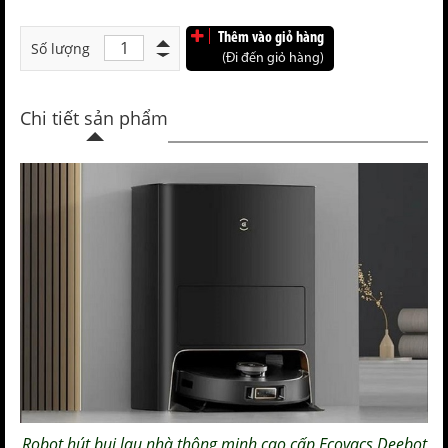
Thêm vào giỏ hàng
Số lượng
(Đi đến giỏ hàng)
Chi tiết sản phẩm
Robot hút bụi lau nhà thông minh
cao cấp
Ecovacs Deebot