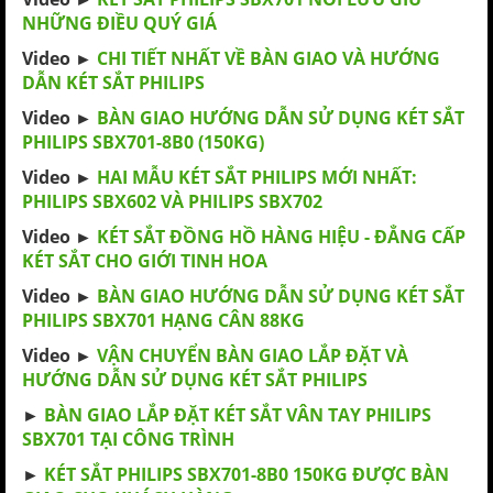
NHỮNG ĐIỀU QUÝ GIÁ
Video ►
CHI TIẾT NHẤT VỀ BÀN GIAO VÀ HƯỚNG
DẪN KÉT SẮT PHILIPS
Video ►
BÀN GIAO HƯỚNG DẪN SỬ DỤNG KÉT SẮT
PHILIPS SBX701-8B0 (150KG)
Video ►
HAI MẪU KÉT SẮT PHILIPS MỚI NHẤT:
PHILIPS SBX602 VÀ PHILIPS SBX702
Video ►
KÉT SẮT ĐỒNG HỒ HÀNG HIỆU - ĐẲNG CẤP
KÉT SẮT CHO GIỚI TINH HOA
Video ►
BÀN GIAO HƯỚNG DẪN SỬ DỤNG KÉT SẮT
PHILIPS SBX701 HẠNG CÂN 88KG
Video ►
VẬN CHUYỂN BÀN GIAO LẮP ĐẶT VÀ
HƯỚNG DẪN SỬ DỤNG KÉT SẮT PHILIPS
►
BÀN GIAO LẮP ĐẶT KÉT SẮT VÂN TAY PHILIPS
SBX701 TẠI CÔNG TRÌNH
►
KÉT SẮT PHILIPS SBX701-8B0 150KG ĐƯỢC BÀN