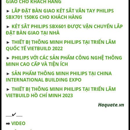
GIAO CHO KHÁCH HÀNG
►
LẮP ĐẶT BÀN GIAO KÉT SẮT VÂN TAY PHILIPS
SBX701 150KG CHO KHÁCH HÀNG
►
KÉT SẮT PHILIPS SBX601 ĐƯỢC VẬN CHUYỂN LẮP
ĐẶT BÀN GIAO TẠI NHÀ
►
THIẾT BỊ THÔNG MINH PHILIPS TẠI TRIỂN LÃM
QUỐC TẾ VIETBUILD 2022
►
PHILIPS VỚI CÁC SẢN PHẨM CÔNG NGHỆ THÔNG
MINH CAO CẤP VÀ TIỆN ÍCH
►
SẢN PHẨM THÔNG MINH PHILIPS TẠI CHINA
INTERNATIONAL BUILDING EXPO
►
THIẾT BỊ THÔNG MINH PHILIPS TẠI TRIỂN LÃM
VIETBUILD HỒ CHÍ MINH 2023
Haquate.vn
___✔️___
➡️
VIDEO