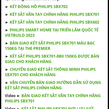
►
KÉT ĐỒNG HỒ PHILIPS SBX702
►
KÉT SẮT VÂN TAY CHÍNH HÃNG PHILIPS SBX701
►
KÉT SẮT VÂN TAY CHÍNH HÃNG PHILIPS SBX602
►
PHILIPS SMART HOME TẠI TRIỂN LÃM QUỐC TẾ
VIETBUILD 2023
►
BÀN GIAO KÉT SẮT PHILIPS SBX701 MÀU BẠC
150KG TẠI THE PREMIER
►
KÉT SẮT PHILIPS SBX701-8B0 150KG ĐƯỢC BÀN
GIAO CHO KHÁCH HÀNG
►
CHUYỂN GIAO KÉT SẮT THÔNG MINH PHILIPS
SBX701 CHO KHÁCH HÀNG
►
VẬN CHUYỂN BÀN GIAO HƯỚNG DẪN SỬ DỤNG
KÉT SẮT PHILIPS CHÍNH HÃNG
Video ►
BÀN GIAO KÉT SẮT VÂN TAY CHÍNH HÃNG
PHILIPS SBX701
Video ►
KÉT SẮT PHILIPS SBX701 NƠI LƯU GIỮ