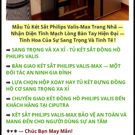
Mẫu
Tủ Két Sắt Philips Valis-Max
Trang Nhã —
Nhận Diện Tĩnh Mạch Lòng Bàn Tay Hiện Đại —
Tinh Hoa Của Sự Sang Trọng Và Tinh Tế !
➡️
SANG TRỌNG VÀ XA XỈ - TỦ KÉT SẮT ĐỒNG HỒ
PHILIPS VALIS
➡️
BÀN GIAO KÉT SẮT PHILIPS VALIS-MAX — MỘT
ĐỐI TÁC AN NINH GIA ĐÌNH
➡️
LỰA CHỌN HỘP XOAY HAY TỦ KÉT ĐỰNG ĐỒNG
HỒ CƠ SANG TRỌNG XA XỈ
➡️
CHUYỂN GIAO KÉT ĐỒNG HỒ PHILIPS VALIS ĐẾN
KHÁCH HÀNG TẠI CIPUTRA
➡️
KÉT SẮT PHILIPS VALIS-MAX BẢO VỆ AN TOÀN VÀ
MANG ĐẾN CHO NGƯỜI DÙNG SỰ AN TÂM
⚜️
♥
⚜️ —
Chúc Bạn May Mắn!