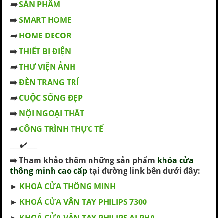
➡️
SẢN PHẨM
➡️
SMART HOME
➡️
HOME DECOR
➡️
THIẾT BỊ ĐIỆN
➡️
THƯ VIỆN ẢNH
➡️
ĐÈN TRANG TRÍ
➡️
CUỘC SỐNG ĐẸP
➡️
NỘI NGOẠI THẤT
➡️
CÔNG TRÌNH THỰC TẾ
___✔️___
➡️
Tham khảo thêm những sản phẩm
khóa cửa
thông minh cao cấp
tại đường link bên dưới đây:
►
KHOÁ CỬA THÔNG MINH
►
KHOÁ CỬA VÂN TAY PHILIPS 7300
►
KHOÁ CỬA VÂN TAY PHILIPS ALPHA