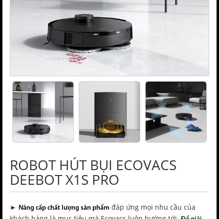
ROBOT HÚT BỤI ECOVACS
DEEBOT X1S PRO
đáp ứng mọi nhu cầu của
►
Nâng cấp chất lượng sản phẩm
khách hàng là mục tiêu mà Ecovacs luôn hướng tới.