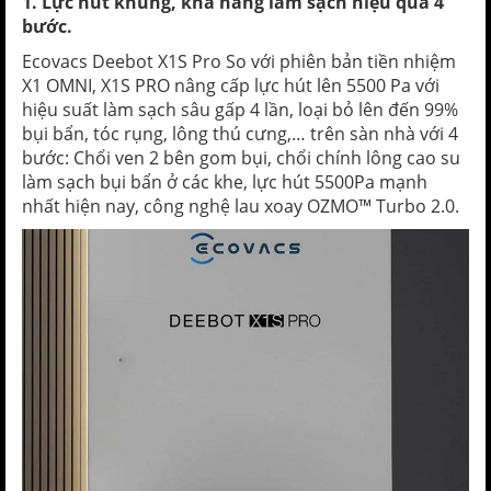
1. Lực hút khủng, khả năng làm sạch hiệu quả 4
bước.
Ecovacs Deebot X1S Pro So với phiên bản tiền nhiệm
X1 OMNI, X1S PRO nâng cấp lực hút lên 5500 Pa với
hiệu suất làm sạch sâu gấp 4 lần, loại bỏ lên đến 99%
bụi bẩn, tóc rụng, lông thú cưng,… trên sàn nhà với 4
bước: Chổi ven 2 bên gom bụi, chổi chính lông cao su
làm sạch bụi bẩn ở các khe, lực hút 5500Pa mạnh
nhất hiện nay, công nghệ lau xoay OZMO™ Turbo 2.0.