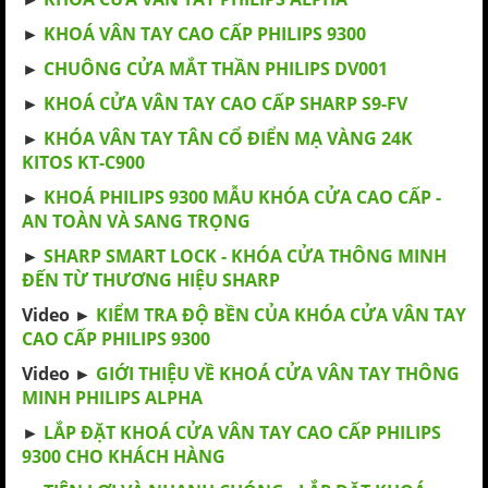
►
KHOÁ VÂN TAY CAO CẤP PHILIPS 9300
►
CHUÔNG CỬA MẮT THẦN PHILIPS DV001
►
KHOÁ CỬA VÂN TAY CAO CẤP SHARP S9-FV
►
KHÓA VÂN TAY TÂN CỔ ĐIỂN MẠ VÀNG 24K
KITOS KT-C900
►
KHOÁ PHILIPS 9300 MẪU KHÓA CỬA CAO CẤP -
AN TOÀN VÀ SANG TRỌNG
►
SHARP SMART LOCK - KHÓA CỬA THÔNG MINH
ĐẾN TỪ THƯƠNG HIỆU SHARP
Video ►
KIỂM TRA ĐỘ BỀN CỦA KHÓA CỬA VÂN TAY
CAO CẤP PHILIPS 9300
Video ►
GIỚI THIỆU VỀ KHOÁ CỬA VÂN TAY THÔNG
MINH PHILIPS ALPHA
►
LẮP ĐẶT KHOÁ CỬA VÂN TAY CAO CẤP PHILIPS
9300 CHO KHÁCH HÀNG