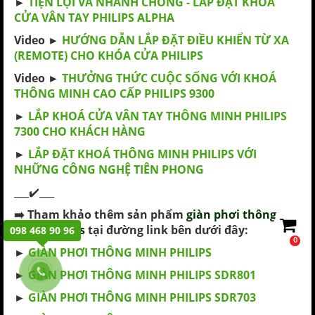
►
TIỆN LỢI VÀ NHANH CHÓNG - LẮP ĐẶT KHOÁ
CỬA VÂN TAY PHILIPS ALPHA
Video ►
HƯỚNG DẪN LẮP ĐẶT ĐIỀU KHIỂN TỪ XA
(REMOTE) CHO KHÓA CỬA PHILIPS
Video ►
THƯỞNG THỨC CUỘC SỐNG VỚI KHOÁ
THÔNG MINH CAO CẤP PHILIPS 9300
►
LẮP KHOÁ CỬA VÂN TAY THÔNG MINH PHILIPS
7300 CHO KHÁCH HÀNG
►
LẮP ĐẶT KHOÁ THÔNG MINH PHILIPS VỚI
NHỮNG CÔNG NGHỆ TIÊN PHONG
___✔️___
➡️
Tham khảo thêm sản phẩm
giàn phơi thông
minh Philips
tại đường link bên dưới đây:
098 468 90 96
0
►
GIÀN PHƠI THÔNG MINH PHILIPS
►
GIÀN PHƠI THÔNG MINH PHILIPS SDR801
►
GIÀN PHƠI THÔNG MINH PHILIPS SDR703