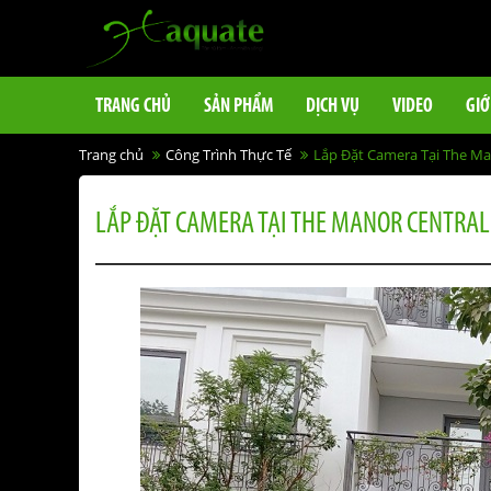
TRANG CHỦ
SẢN PHẨM
DỊCH VỤ
VIDEO
GIỚ
Trang chủ
Công Trình Thực Tế
Lắp Đặt Camera Tại The Ma
LẮP ĐẶT CAMERA TẠI THE MANOR CENTRAL