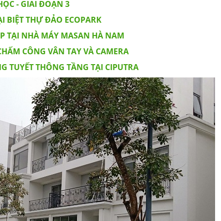
ỌC - GIAI ĐOẠN 3
ẠI BIỆT THỰ ĐẢO ECOPARK
P TẠI NHÀ MÁY MASAN HÀ NAM
CHẤM CÔNG VÂN TAY VÀ CAMERA
G TUYẾT THÔNG TẦNG TẠI CIPUTRA