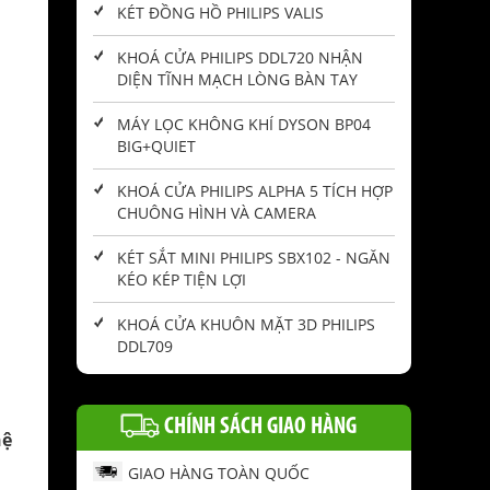
KÉT ĐỒNG HỒ PHILIPS VALIS
KHOÁ CỬA PHILIPS DDL720 NHẬN
DIỆN TĨNH MẠCH LÒNG BÀN TAY
MÁY LỌC KHÔNG KHÍ DYSON BP04
BIG+QUIET
KHOÁ CỬA PHILIPS ALPHA 5 TÍCH HỢP
CHUÔNG HÌNH VÀ CAMERA
KÉT SẮT MINI PHILIPS SBX102 - NGĂN
KÉO KÉP TIỆN LỢI
KHOÁ CỬA KHUÔN MẶT 3D PHILIPS
DDL709
CHÍNH SÁCH GIAO HÀNG
hệ
GIAO HÀNG TOÀN QUỐC