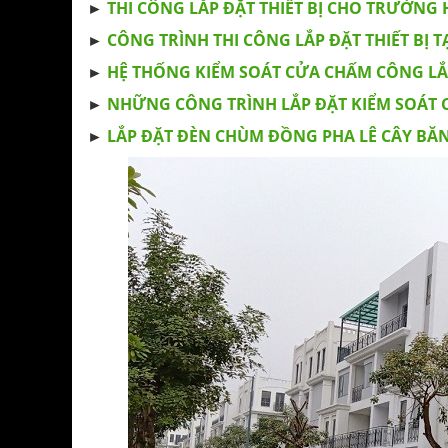
►
THI CÔNG LẮP ĐẶT THIẾT BỊ CHO TRƯỜNG H
►
CÔNG TRÌNH THI CÔNG LẮP ĐẶT THIẾT BỊ T
►
HỆ THỐNG KIỂM SOÁT CỬA CHẤM CÔNG LẮ
►
NHỮNG CÔNG TRÌNH LẮP ĐẶT KIỂM SOÁT 
►
LẮP ĐẶT ĐÈN CHÙM ĐỒNG PHA LÊ CÂY BĂN