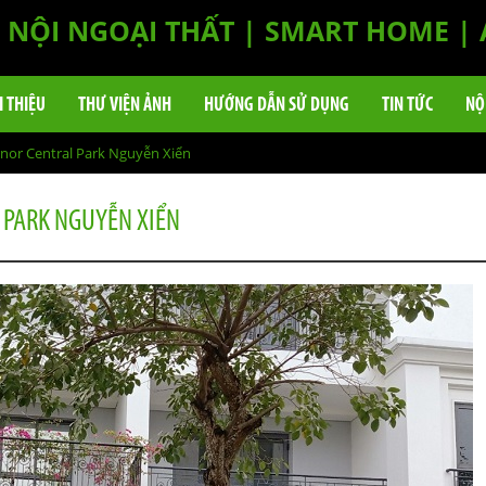
NỘI NGOẠI THẤT | SMART HOME |
I THIỆU
THƯ VIỆN ẢNH
HƯỚNG DẪN SỬ DỤNG
TIN TỨC
NỘ
nor Central Park Nguyễn Xiển
 PARK NGUYỄN XIỂN