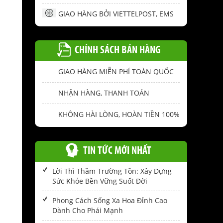
GIAO HÀNG BỞI VIETTELPOST, EMS
CHÍNH SÁCH BÁN HÀNG
GIAO HÀNG MIỄN PHÍ TOÀN QUỐC
NHẬN HÀNG, THANH TOÁN
KHÔNG HÀI LÒNG, HOÀN TIỀN 100%
TIN TỨC MỚI NHẤT
Lời Thì Thầm Trường Tồn: Xây Dựng
Sức Khỏe Bền Vững Suốt Đời
Phong Cách Sống Xa Hoa Đỉnh Cao
Dành Cho Phái Mạnh