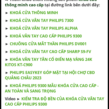
thông minh cao cấp
tại đường link bên dưới đây:
►
KHOÁ CỬA THÔNG MINH
►
KHOÁ CỬA VÂN TAY PHILIPS 7300
►
KHOÁ CỬA VÂN TAY PHILIPS ALPHA
►
KHOÁ VÂN TAY CAO CẤP PHILIPS 9300
►
CHUÔNG CỬA MẮT THẦN PHILIPS DV001
►
KHOÁ CỬA VÂN TAY CAO CẤP SHARP S9-FV
►
KHÓA VÂN TAY TÂN CỔ ĐIỂN MẠ VÀNG 24K
KITOS KT-C900
►
PHILIPS EASYKEY GÓP MẶT TẠI HỘI CHỢ CBD
QUẢNG CHÂU 2023
►
KHOÁ PHILIPS 9300 MẪU KHÓA CỬA CAO CẤP -
AN TOÀN VÀ SANG TRỌNG
Video ►
KIỂM TRA ĐỘ BỀN CỦA KHÓA CỬA VÂN TAY
CAO CẤP PHILIPS 9300