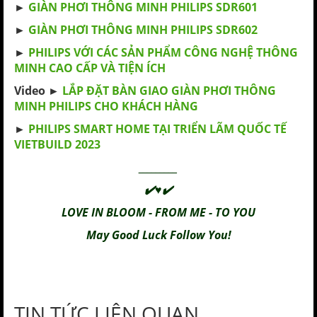
►
GIÀN PHƠI THÔNG MINH PHILIPS SDR601
►
GIÀN PHƠI THÔNG MINH PHILIPS SDR602
►
PHILIPS VỚI CÁC SẢN PHẨM CÔNG NGHỆ THÔNG
MINH CAO CẤP VÀ TIỆN ÍCH
Video ►
LẮP ĐẶT BÀN GIAO GIÀN PHƠI THÔNG
MINH PHILIPS CHO KHÁCH HÀNG
►
PHILIPS SMART HOME TẠI TRIỂN LÃM QUỐC TẾ
VIETBUILD 2023
_________
✔️♥✔️
LOVE IN BLOOM - FROM ME - TO YOU
May Good Luck Follow You!
TIN TỨC LIÊN QUAN