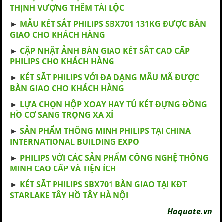
THỊNH VƯỢNG THÊM TÀI LỘC
►
MẪU KÉT SẮT PHILIPS SBX701 131KG ĐƯỢC BÀN
GIAO CHO KHÁCH HÀNG
►
CẬP NHẬT ẢNH BÀN GIAO KÉT SẮT CAO CẤP
PHILIPS CHO KHÁCH HÀNG
►
KÉT SẮT PHILIPS VỚI ĐA DẠNG MẪU MÃ ĐƯỢC
BÀN GIAO CHO KHÁCH HÀNG
►
LỰA CHỌN HỘP XOAY HAY TỦ KÉT ĐỰNG ĐỒNG
HỒ CƠ SANG TRỌNG XA XỈ
►
SẢN PHẨM THÔNG MINH PHILIPS TẠI CHINA
INTERNATIONAL BUILDING EXPO
►
PHILIPS VỚI CÁC SẢN PHẨM CÔNG NGHỆ THÔNG
MINH CAO CẤP VÀ TIỆN ÍCH
►
KÉT SẮT PHILIPS SBX701 BÀN GIAO TẠI KĐT
STARLAKE TÂY HỒ TÂY HÀ NỘI
Haquate.vn