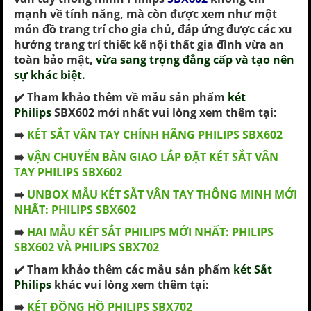
mạnh về tính năng, mà còn được xem như một
món đồ trang trí cho gia chủ, đáp ứng được các xu
hướng trang trí thiết kế nội thất gia đình vừa an
toàn bảo mật,
vừa sang trọng đẳng cấp và tạo nên
sự khác biệt
.
✔️
Tham khảo thêm
về mẫu sản phẩm
két
Philips
SBX602 mới nhất vui lòng xem thêm tại:
➡️
KÉT SẮT VÂN TAY CHÍNH HÃNG PHILIPS SBX602
➡️
VẬN CHUYỂN BÀN GIAO LẮP ĐẶT KÉT SẮT VÂN
TAY PHILIPS SBX602
➡️
UNBOX MẪU KÉT SẮT VÂN TAY THÔNG MINH MỚI
NHẤT: PHILIPS SBX602
➡️
HAI MẪU KÉT SẮT PHILIPS MỚI NHẤT: PHILIPS
SBX602 VÀ PHILIPS SBX702
✔️ Tham khảo thêm các mẫu sản phẩm
két Sắt
Philips
khác vui lòng xem thêm tại:
➡️
KÉT ĐỒNG HỒ PHILIPS SBX702