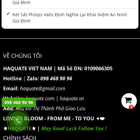
Gia Đình
Két Sắt Philips Valis Định Nghĩa Lại Khái Niệm An Ninh
Gia Đình
VỀ CHÚNG TÔI
HAQUATE VIET NAM
|
Mã Số DN: 0109066305
Hotline
|
Zalo:
098 468 90 96
Email:
haquate@gmail.com
Website:
haquate.com
|
haquate.vn
098 468 90 96
Add:
Khu Đô Thị Thành Phố Giao Lưu
0
LOVE IN BLOOM - FROM ME - TO YOU ♥️❤️
⚜️
HAQUATE
⚜️ |
May Good Luck Follow You !
CHÍNH SÁCH