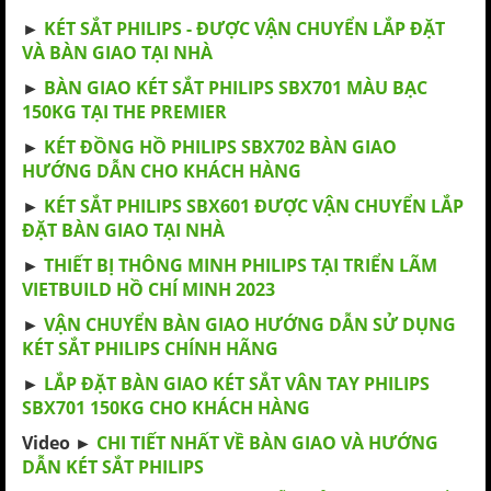
►
KÉT SẮT PHILIPS - ĐƯỢC VẬN CHUYỂN LẮP ĐẶT
VÀ BÀN GIAO TẠI NHÀ
►
BÀN GIAO KÉT SẮT PHILIPS SBX701 MÀU BẠC
150KG TẠI THE PREMIER
►
KÉT ĐỒNG HỒ PHILIPS SBX702 BÀN GIAO
HƯỚNG DẪN CHO KHÁCH HÀNG
►
KÉT SẮT PHILIPS SBX601 ĐƯỢC VẬN CHUYỂN LẮP
ĐẶT BÀN GIAO TẠI NHÀ
►
THIẾT BỊ THÔNG MINH PHILIPS TẠI TRIỂN LÃM
VIETBUILD HỒ CHÍ MINH 2023
►
VẬN CHUYỂN BÀN GIAO HƯỚNG DẪN SỬ DỤNG
KÉT SẮT PHILIPS CHÍNH HÃNG
►
LẮP ĐẶT BÀN GIAO KÉT SẮT VÂN TAY PHILIPS
SBX701 150KG CHO KHÁCH HÀNG
Video ►
CHI TIẾT NHẤT VỀ BÀN GIAO VÀ HƯỚNG
DẪN KÉT SẮT PHILIPS