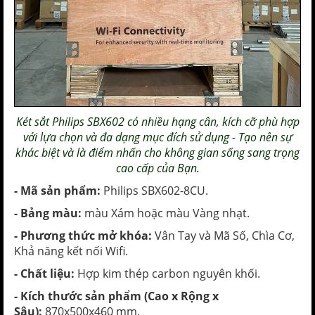
Két sắt Philips
SBX602 có nhiều hạng cân, kích cỡ phù hợp
với lựa chọn và đa dạng mục đích sử dụng - Tạo nên sự
khác biệt và là điểm nhấn cho
không gian sống
sang trọng
cao cấp
của Bạn.
- Mã sản phẩm:
Philips SBX602-8CU
.
- Bảng màu:
màu Xám hoặc màu Vàng nhạt.
- Phương thức mở khóa:
Vân Tay và Mã Số, Chìa Cơ,
Khả năng kết nối Wifi.
- Chất liệu:
Hợp kim thép carbon nguyên khối.
- Kích thước sản phẩm (Cao x Rộng x
Sâu):
870x500x460 mm.