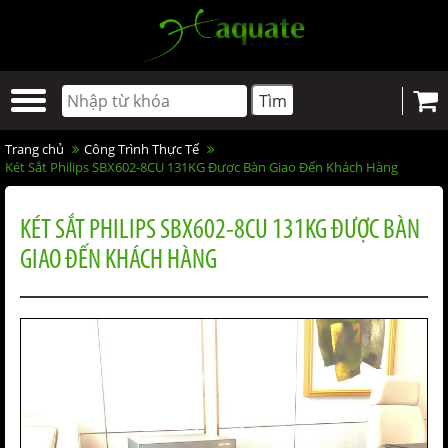
Trang chủ
Công Trình Thực Tế
Két Sắt Philips SBX602-8CU 131KG Được Bàn Giao Đến Khách Hàng
KÉT SẮT PHILIPS SBX602-8CU 131KG ĐƯỢC BÀN
GIAO ĐẾN KHÁCH HÀNG