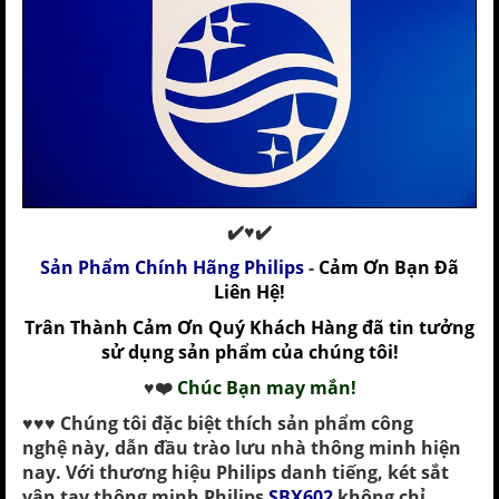
✔️♥✔️
Sản Phẩm Chính Hãng Philips
-
Cảm Ơn Bạn Đã
Liên Hệ!
Trân Thành Cảm Ơn Quý Khách Hàng đã tin tưởng
sử dụng sản phẩm của chúng tôi!
♥️❤️
Chúc Bạn may mắn!
♥️♥️♥️
Chúng tôi đặc biệt thích sản phẩm công
nghệ này
,
dẫn đầu trào lưu nhà thông minh hiện
nay.
Với thương hiệu
Philips
danh tiếng,
két sắt
vân tay thông minh Philips
SBX602
k
hông chỉ