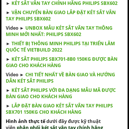
►
KÉT SẮT VÂN TAY CHÍNH HÃNG PHILIPS SBX602
►
VẬN CHUYỂN BÀN GIAO LẮP ĐẶT KÉT SẮT VÂN
TAY PHILIPS SBX602
Video ►
UNBOX MẪU KÉT SẮT VÂN TAY THÔNG
MINH MỚI NHẤT: PHILIPS SBX602
►
THIẾT BỊ THÔNG MINH PHILIPS TẠI TRIỂN LÃM
QUỐC TẾ VIETBUILD 2022
►
KÉT SẮT PHILIPS SBX701-8B0 150KG ĐƯỢC BÀN
GIAO CHO KHÁCH HÀNG
Video ►
CHI TIẾT NHẤT VỀ BÀN GIAO VÀ HƯỚNG
DẪN KÉT SẮT PHILIPS
►
KÉT SẮT PHILIPS VỚI ĐA DẠNG MẪU MÃ ĐƯỢC
BÀN GIAO CHO KHÁCH HÀNG
►
LẮP ĐẶT BÀN GIAO KÉT SẮT VÂN TAY PHILIPS
SBX701 150KG CHO KHÁCH HÀNG
Hình ảnh thực tế
dưới đây được kỹ thuật
viên
phân phối két sắt vân tay chính hãng