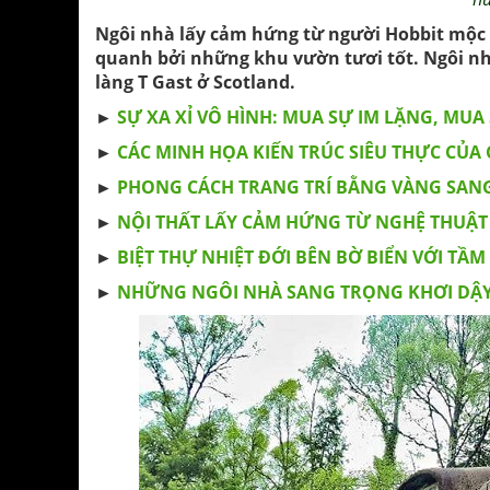
Ngôi nhà lấy cảm hứng từ người Hobbit mộc
quanh bởi những khu vườn tươi tốt. Ngôi nh
làng T Gast ở Scotland.
►
SỰ XA XỈ VÔ HÌNH: MUA SỰ IM LẶNG, MUA 
►
CÁC MINH HỌA KIẾN ​​TRÚC SIÊU THỰC CỦA
►
PHONG CÁCH TRANG TRÍ BẰNG VÀNG SANG
►
NỘI THẤT LẤY CẢM HỨNG TỪ NGHỆ THUẬT 
►
BIỆT THỰ NHIỆT ĐỚI BÊN BỜ BIỂN VỚI T
►
NHỮNG NGÔI NHÀ SANG TRỌNG KHƠI DẬY