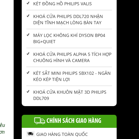
KÉT ĐỒNG HỒ PHILIPS VALIS
KHOÁ CỬA PHILIPS DDL720 NHẬN
DIỆN TĨNH MẠCH LÒNG BÀN TAY
MÁY LỌC KHÔNG KHÍ DYSON BP04
BIG+QUIET
KHOÁ CỬA PHILIPS ALPHA 5 TÍCH HỢP
CHUÔNG HÌNH VÀ CAMERA
KÉT SẮT MINI PHILIPS SBX102 - NGĂN
KÉO KÉP TIỆN LỢI
KHOÁ CỬA KHUÔN MẶT 3D PHILIPS
DDL709
CHÍNH SÁCH GIAO HÀNG
rêu
hơn
GIAO HÀNG TOÀN QUỐC