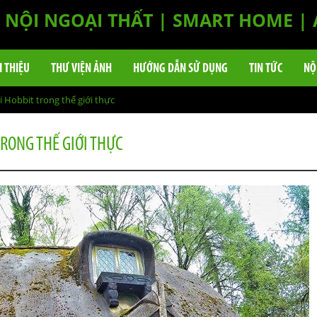
NỘI NGOẠI THẤT | SMART HOME |
I THIỆU
THƯ VIỆN ẢNH
HƯỚNG DẪN SỬ DỤNG
TIN TỨC
NỘ
 Hobbit trong thế giới thực
RONG THẾ GIỚI THỰC