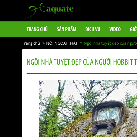
TRANG CHỦ
SẢN PHẨM
DỊCH VỤ
VIDEO
GIỚ
Trang chủ
NỘI NGOẠI THẤT
Ngôi nhà tuyệt đẹp của người
NGÔI NHÀ TUYỆT ĐẸP CỦA NGƯỜI HOBBIT T