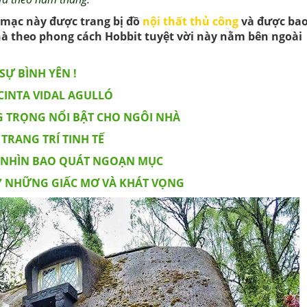
 mạc này được trang bị đồ
nội thất thủ công
và được ba
à theo phong cách Hobbit tuyệt vời này nằm bên ngoài
SỰ BÌNH YÊN !
 CINTA VIDAL AGULLÓ
 TRỌNG NỔI BẬT CHO NGÔI NHÀ
TRANG TRÍ TINH TẾ
ẦM NHÌN BAO QUÁT NGOẠN MỤC
 NHỮNG GIẤC MƠ VÀ KHÁT VỌNG