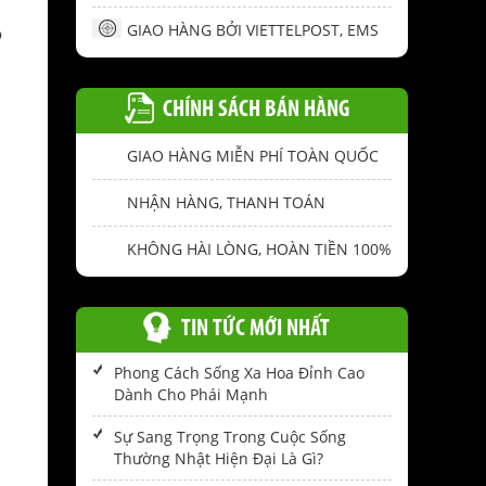
GIAO HÀNG BỞI VIETTELPOST, EMS
o
CHÍNH SÁCH BÁN HÀNG
GIAO HÀNG MIỄN PHÍ TOÀN QUỐC
NHẬN HÀNG, THANH TOÁN
KHÔNG HÀI LÒNG, HOÀN TIỀN 100%
TIN TỨC MỚI NHẤT
Phong Cách Sống Xa Hoa Đỉnh Cao
Dành Cho Phái Mạnh
Sự Sang Trọng Trong Cuộc Sống
Thường Nhật Hiện Đại Là Gì?