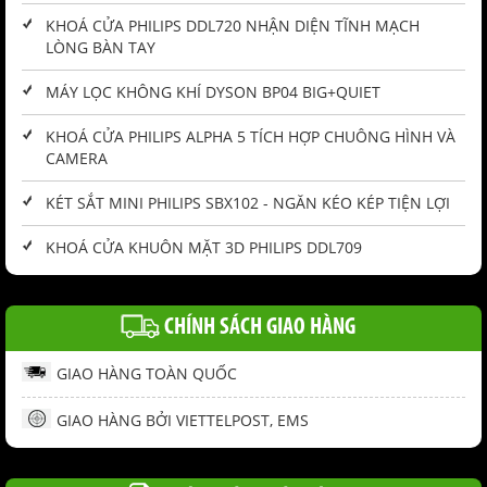
KHOÁ CỬA PHILIPS DDL720 NHẬN DIỆN TĨNH MẠCH
LÒNG BÀN TAY
MÁY LỌC KHÔNG KHÍ DYSON BP04 BIG+QUIET
KHOÁ CỬA PHILIPS ALPHA 5 TÍCH HỢP CHUÔNG HÌNH VÀ
CAMERA
KÉT SẮT MINI PHILIPS SBX102 - NGĂN KÉO KÉP TIỆN LỢI
KHOÁ CỬA KHUÔN MẶT 3D PHILIPS DDL709
CHÍNH SÁCH GIAO HÀNG
GIAO HÀNG TOÀN QUỐC
GIAO HÀNG BỞI VIETTELPOST, EMS