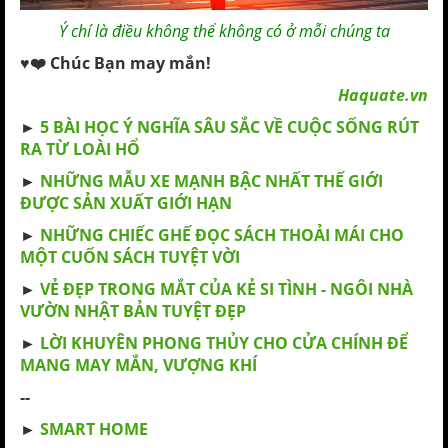
Ý chí là điều không thể không có ở mỗi chúng ta
♥️❤️ Chúc Bạn may mắn!
Haquate.vn
►
5 BÀI HỌC Ý NGHĨA SÂU SẮC VỀ CUỘC SỐNG RÚT
RA TỪ LOÀI HỔ
►
NHỮNG MẪU XE MẠNH BẬC NHẤT THẾ GIỚI
ĐƯỢC SẢN XUẤT GIỚI HẠN
►
NHỮNG CHIẾC GHẾ ĐỌC SÁCH THOẢI MÁI CHO
MỘT CUỐN SÁCH TUYỆT VỜI
►
VẺ ĐẸP TRONG MẮT CỦA KẺ SI TÌNH - NGÔI NHÀ
VƯỜN NHẬT BẢN TUYỆT ĐẸP
►
LỜI KHUYÊN PHONG THỦY CHO CỬA CHÍNH ĐỂ
MANG MAY MẮN, VƯỢNG KHÍ
--
►
SMART HOME