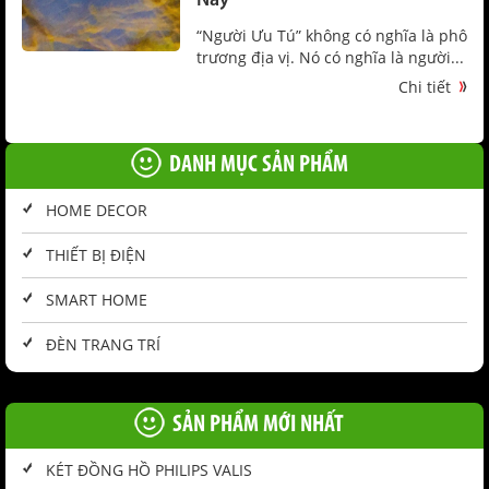
Nay
“Người Ưu Tú” không có nghĩa là phô
trương địa vị. Nó có nghĩa là người...
Chi tiết
DANH MỤC SẢN PHẨM
HOME DECOR
THIẾT BỊ ĐIỆN
SMART HOME
ĐÈN TRANG TRÍ
SẢN PHẨM MỚI NHẤT
KÉT ĐỒNG HỒ PHILIPS VALIS