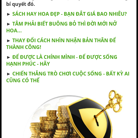
bí quyết đó.
►
SÁCH HAY HOA ĐẸP - BẠN ĐẮT GIÁ BAO NHIÊU?
►
TÂM PHẢI BIẾT BUÔNG BỎ THÌ ĐỜI MỚI NỞ
HOA...
►
THAY ĐỔI CÁCH NHÌN NHẬN BẢN THÂN ĐỂ
THÀNH CÔNG!
►
ĐỂ ĐƯỢC LÀ CHÍNH MÌNH - ĐỂ ĐƯỢC SỐNG
HẠNH PHÚC - HÃY
►
CHIẾN THẮNG TRÒ CHƠI CUỘC SỐNG - BẤT KỲ AI
CŨNG CÓ THỂ