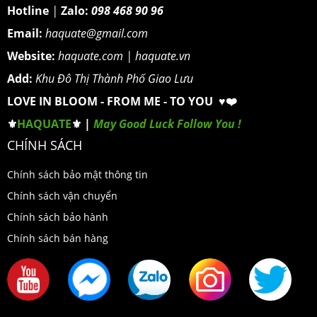
Hotline
|
Zalo:
098 468 90 96
Email:
haquate@gmail.com
Website:
haquate.com
|
haquate.vn
Add:
Khu Đô Thị Thành Phố Giao Lưu
LOVE IN BLOOM - FROM ME - TO YOU ♥️❤️
⚜️
HAQUATE
⚜️ |
May Good Luck Follow You !
CHÍNH SÁCH
Chính sách bảo mật thông tin
Chính sách vận chuyển
Chính sách bảo hành
Chính sách bán hàng