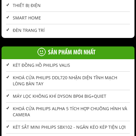
THIẾT BỊ ĐIỆN
SMART HOME
ĐÈN TRANG TRÍ
SẢN PHẨM MỚI NHẤT
KÉT ĐỒNG HỒ PHILIPS VALIS
KHOÁ CỬA PHILIPS DDL720 NHẬN DIỆN TĨNH MẠCH
LÒNG BÀN TAY
MÁY LỌC KHÔNG KHÍ DYSON BP04 BIG+QUIET
KHOÁ CỬA PHILIPS ALPHA 5 TÍCH HỢP CHUÔNG HÌNH VÀ
CAMERA
KÉT SẮT MINI PHILIPS SBX102 - NGĂN KÉO KÉP TIỆN LỢI