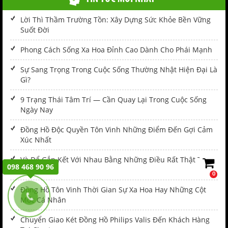
Lời Thì Thầm Trường Tồn: Xây Dựng Sức Khỏe Bền Vững
Suốt Đời
Phong Cách Sống Xa Hoa Đỉnh Cao Dành Cho Phái Mạnh
Sự Sang Trọng Trong Cuộc Sống Thường Nhật Hiện Đại Là
Gì?
9 Trạng Thái Tâm Trí — Cần Quay Lại Trong Cuộc Sống
Ngày Nay
Đồng Hồ Độc Quyền Tôn Vinh Những Điểm Đến Gợi Cảm
Xúc Nhất
Và Để Gắn Kết Với Nhau Bằng Những Điều Rất Thật Từ
098 468 90 96
Bên Trong
0
Đồng Hồ Tôn Vinh Thời Gian Sự Xa Hoa Hay Những Cột
Mốc Cá Nhân
Chuyển Giao Két Đồng Hồ Philips Valis Đến Khách Hàng