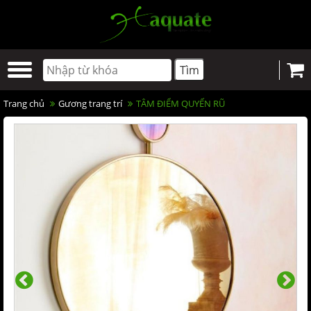
Trang chủ
Gương trang trí
TÂM ĐIỂM QUYẾN RŨ