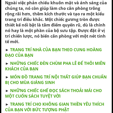
Ngoài việc phản chiếu khuôn mặt và ánh sáng của
chúng ta, nó còn giúp làm cho căn phòng trông
rộng rãi hơn, thêm kích thước và tạo ra một kiểu
trang trí điêu khắc. Một chiếc gương tròn được
thiết kế nổi bật là tâm điểm quyến rũ, dù là chính
nó hay là một phần của bộ sưu tập. Được đặt ở vị
trí chiến lược, nó biến căn phòng với một nét tinh
tế mới.
►
TRANG TRÍ NHÀ CỦA BẠN THEO CUNG HOÀNG
ĐẠO CỦA BẠN
►
NHỮNG CHIẾC ĐÈN CHÙM PHA LÊ ĐỂ THÔI MIÊN
KHÁCH CỦA BẠN
►
MÓN ĐỒ TRANG TRÍ NỘI THẤT GIÚP BẠN CHUẨN
BỊ CHO MÙA GIÁNG SINH
►
NHỮNG CHIẾC GHẾ ĐỌC SÁCH THOẢI MÁI CHO
MỘT CUỐN SÁCH TUYỆT VỜI
►
TRANG TRÍ CHO KHÔNG GIAN THIỀN YÊU THÍCH
CỦA BẠN VỚI BỨC TƯỢNG PHẬT