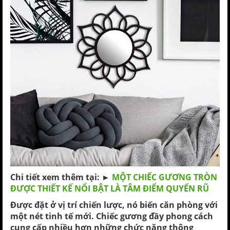
Chi tiết xem thêm tại: ►
MỘT CHIẾC GƯƠNG TRÒN
ĐƯỢC THIẾT KẾ NỔI BẬT LÀ TÂM ĐIỂM QUYẾN RŨ
Được đặt ở vị trí chiến lược, nó biến căn phòng với
một nét tinh tế mới. Chiếc gương đầy phong cách
cung cấp nhiều hơn những chức năng thông