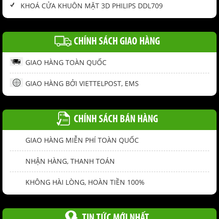
KHOÁ CỬA KHUÔN MẶT 3D PHILIPS DDL709
CHÍNH SÁCH GIAO HÀNG
GIAO HÀNG TOÀN QUỐC
GIAO HÀNG BỞI VIETTELPOST, EMS
CHÍNH SÁCH BÁN HÀNG
GIAO HÀNG MIỄN PHÍ TOÀN QUỐC
NHẬN HÀNG, THANH TOÁN
KHÔNG HÀI LÒNG, HOÀN TIỀN 100%
TIN TỨC MỚI NHẤT