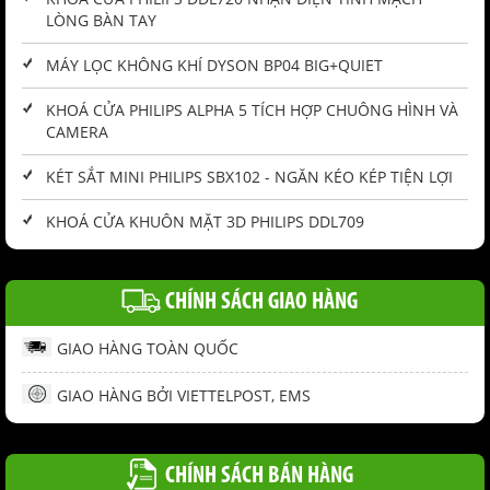
LÒNG BÀN TAY
MÁY LỌC KHÔNG KHÍ DYSON BP04 BIG+QUIET
KHOÁ CỬA PHILIPS ALPHA 5 TÍCH HỢP CHUÔNG HÌNH VÀ
CAMERA
KÉT SẮT MINI PHILIPS SBX102 - NGĂN KÉO KÉP TIỆN LỢI
KHOÁ CỬA KHUÔN MẶT 3D PHILIPS DDL709
CHÍNH SÁCH GIAO HÀNG
GIAO HÀNG TOÀN QUỐC
GIAO HÀNG BỞI VIETTELPOST, EMS
CHÍNH SÁCH BÁN HÀNG