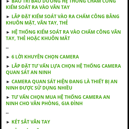
►
BẢO TRÌ BẢO DƯỠNG HỆ THỐNG CHẤM CÔNG
KIỂM SOÁT RA VÀO VÂN TAY
►
LẮP ĐẶT KIỂM SOÁT VÀO RA CHẤM CÔNG BẰNG
KHUÔN MẶT, VÂN TAY, THẺ
►
HỆ THỐNG KIỂM SOÁT RA VÀO CHẤM CÔNG VÂN
TAY, THẺ HOẶC KHUÔN MĂT
--
►
6 LỜI KHUYÊN CHỌN CAMERA
►
LẮP ĐẶT TƯ VẤN LỰA CHỌN HỆ THỐNG CAMERA
QUAN SÁT AN NINH
►
CAMERA QUAN SÁT HIỆN ĐANG LÀ THIẾT BỊ AN
NINH ĐƯỢC SỬ DỤNG NHIỀU
►
TƯ VẤN CHỌN MUA HỆ THỐNG CAMERA AN
NINH CHO VĂN PHÒNG, GIA ĐÌNH
--
►
KÉT SẮT VÂN TAY