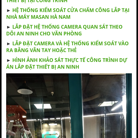
THIẾT BỊ TẠI CÔNG TRÌNH
►
HỆ THỐNG KIỂM SOÁT CỬA CHẤM CÔNG LẮP TẠI
NHÀ MÁY MASAN HÀ NAM
►
LẮP ĐẶT HỆ THỐNG CAMERA QUAN SÁT THEO
DÕI AN NINH CHO VĂN PHÒNG
►
LẮP ĐẶT CAMERA VÀ HỆ THỐNG KIỂM SOÁT VÀO
RA BẰNG VÂN TAY HOẶC THẺ
►
HÌNH ẢNH KHẢO SÁT THỰC TẾ CÔNG TRÌNH DỰ
ÁN LẮP ĐẶT THIẾT BỊ AN NINH